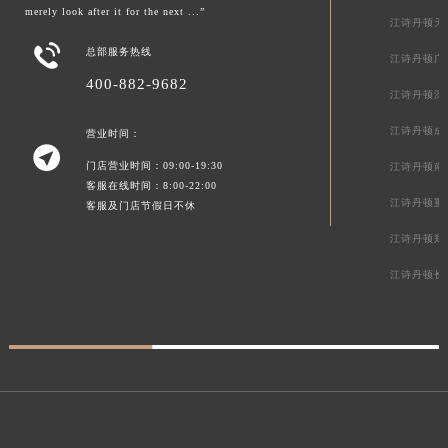
merely look after it for the next ...”
江诗丹顿天

总部服务热线
江诗丹顿广
400-882-9682
江诗丹顿深
江诗丹顿成
营业时间：

门店营业时间：09:00-19:30
江诗丹顿南
客服在线时间：8:00-22:00
江诗丹顿重
客服及门店节假日不休
江诗丹顿郑
江诗丹顿长