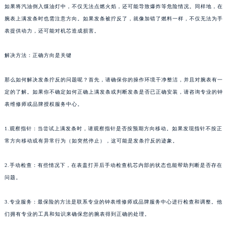
如果将汽油倒入煤油灯中，不仅无法点燃火焰，还可能导致爆炸等危险情况。同样地，在
腕表上满发条时也需注意方向。如果发条被拧反了，就像加错了燃料一样，不仅无法为手
表提供动力，还可能对机芯造成损害。
解决方法：正确方向是关键
那么如何解决发条拧反的问题呢？首先，请确保你的操作环境干净整洁，并且对腕表有一
定的了解。如果你不确定如何正确上满发条或判断发条是否已正确安装，请咨询专业的钟
表维修师或品牌授权服务中心。
1.观察指针：当尝试上满发条时，请观察指针是否按预期方向移动。如果发现指针不按正
常方向移动或有异常行为（如突然停止），这可能是发条拧反的迹象。
2.手动检查：有些情况下，在表盖打开后手动检查机芯内部的状态也能帮助判断是否存在
问题。
3.专业服务：最保险的方法是联系专业的钟表维修师或品牌服务中心进行检查和调整。他
们拥有专业的工具和知识来确保您的腕表得到正确的处理。