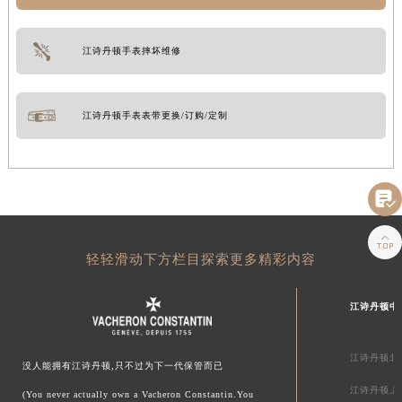
江诗丹顿手表摔坏维修
江诗丹顿手表表带更换/订购/定制


轻轻滑动下方栏目探索更多精彩内容
江诗丹顿中
江诗丹顿北
没人能拥有江诗丹顿,只不过为下一代保管而已
江诗丹顿上
(You never actually own a Vacheron Constantin.You