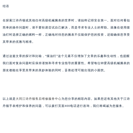
结语
在探索江诗丹顿或其他任何高级机械腕表的世界时，请始终记得安全第一。面对任何看似
简单的操作问题时，请不要轻易尝试自己解决，而是寻求专业人士的帮助。就像在使用煤
油灯时选择正确的燃料一样，正确地对待您的腕表不仅能保护您的投资，还能确保您享受
其带来的优雅与精准。
通过这篇文章的探讨和比喻，“煤油灯”这个元素不仅增加了文章的乐趣和生动性，也提醒
我们面对复杂问题时应保持谨慎和寻求专业指导的重要性。希望每位钟爱高级机械腕表的
朋友都能在享受其带来的美妙体验的同时，妥善处理可能出现的小困扰。
以上就是
大同江诗丹顿售后维修服务中心
为您分享的精彩内容。如果您还有其他关于江诗
丹顿手表维护和保养的问题，可以拨打页面400电话进行咨询，我们将竭诚为您服务。