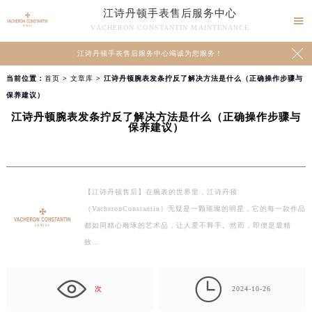
江诗丹顿手表售后服务中心

VACHERON CONSTANTIN MAINTENANCE

江诗丹顿手表售后服务中心竭诚为您服务！
当前位置：
首页
>
文章库
> 江诗丹顿腕表发条拧反了解决方法是什么（正确操作步骤与
保养建议）
江诗丹顿腕表发条拧反了解决方法是什么（正确操作步骤与
保养建议）
【江诗丹顿售后】在腕表的世界里，江诗丹顿
（VacheronConstantin）无疑是一颗璀璨的明星，它的每一款作品
都如同精心雕琢的艺术品，让人爱不释手。然而，即便是最精
致…

次
2024-10-26