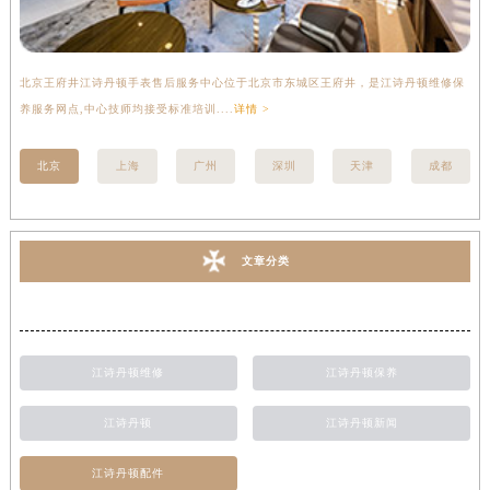
北京王府井江诗丹顿手表售后服务中心位于北京市东城区王府井，是江诗丹顿维修保
上
养服务网点,中心技师均接受标准培训....
详情 >
座
北京
上海
广州
深圳
天津
成都
文章分类
江诗丹顿维修
江诗丹顿保养
江诗丹顿
江诗丹顿新闻
江诗丹顿配件