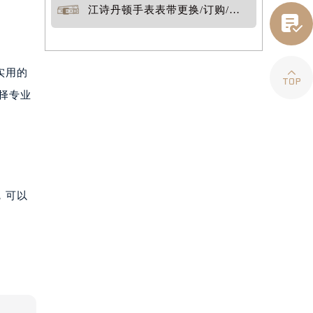
江诗丹顿手表表带更换/订购/定制


实用的
择专业
，可以