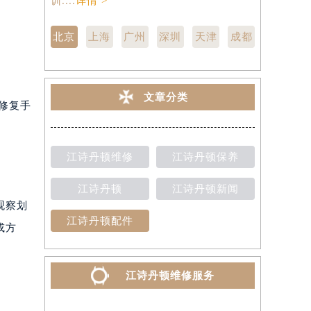
训....
详情 >
点,中心技师
北京
上海
广州
深圳
天津
成都
文章分类
修复手
江诗丹顿维修
江诗丹顿保养
江诗丹顿
江诗丹顿新闻
观察划
江诗丹顿配件
或方
江诗丹顿维修服务