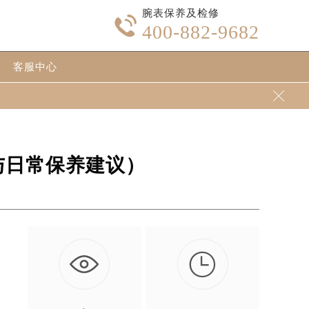
腕表保养及检修

400-882-9682
客服中心

与日常保养建议）

的