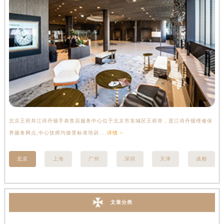
北京王府井江诗丹顿手表售后服务中心位于北京市东城区王府井，是江诗丹顿维修保
上
养服务网点,中心技师均接受标准培训....
详情 >
座
北京
上海
广州
深圳
天津
成都
文章分类