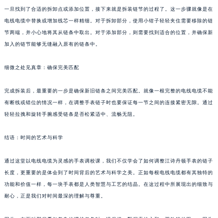
一旦找到了合适的拆卸点或添加位置，接下来就是拆装链节的过程了。这一步骤就像是在
电线电缆中替换或增加线芯一样精细。对于拆卸部分，使用小钳子轻轻夹住需要移除的链
节两端，并小心地将其从链条中取出。对于添加部分，则需要找到适合的位置，并确保新
加入的链节能够无缝融入原有的链条中。
细微之处见真章：确保完美匹配
完成拆装后，最重要的一步是确保新旧链条之间完美匹配。就像一根完整的电线电缆不能
有断线或错位的情况一样，在调整手表链子时也要保证每一节之间的连接紧密无隙。通过
轻轻拉拽和旋转手腕感受链条是否松紧适中、流畅无阻。
结语：时间的艺术与科学
通过这堂以电线电缆为灵感的手表调校课，我们不仅学会了如何调整江诗丹顿手表的链子
长度，更重要的是体会到了时间背后的艺术与科学之美。正如每根电线电缆都有其独特的
功能和价值一样，每一块手表都是人类智慧与工艺的结晶。在这过程中所展现出的细致与
耐心，正是我们对时间最深的理解与尊重。