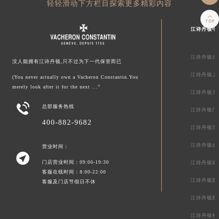
轻轻滑动下方栏目探索更多精彩内容

江诗丹顿中
江诗丹顿北
没人能拥有江诗丹顿,只不过为下一代保管而已
江诗丹顿上
(You never actually own a Vacheron Constantin.You
merely look after it for the next ...”
江诗丹顿天

总部服务热线
江诗丹顿广
400-882-9682
江诗丹顿深
江诗丹顿成
营业时间：

门店营业时间：09:00-19:30
江诗丹顿南
客服在线时间：8:00-22:00
江诗丹顿重
客服及门店节假日不休
江诗丹顿郑
江诗丹顿长