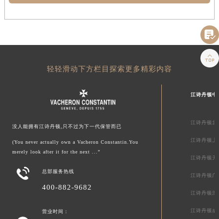


轻轻滑动下方栏目探索更多精彩内容
江诗丹顿中
江诗丹顿北
没人能拥有江诗丹顿,只不过为下一代保管而已
江诗丹顿上
(You never actually own a Vacheron Constantin.You
merely look after it for the next ...”
江诗丹顿天

总部服务热线
江诗丹顿广
400-882-9682
江诗丹顿深
江诗丹顿成
营业时间：