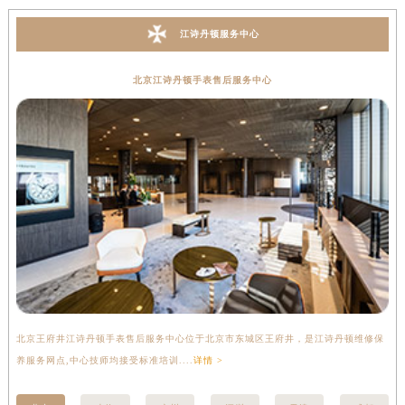
江诗丹顿服务中心
北京江诗丹顿手表售后服务中心
北京王府井江诗丹顿手表售后服务中心位于北京市东城区王府井，是江诗丹顿维修保
上
养服务网点,中心技师均接受标准培训....
详情 >
座