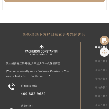
轻轻滑动下方栏目探索更多精彩内容

江诗丹顿中

江诗丹顿北
没人能拥有江诗丹顿,只不过为下一代保管而已
江诗丹顿上
(You never actually own a Vacheron Constantin.You
merely look after it for the next ...”
江诗丹顿天

总部服务热线
江诗丹顿广
400-882-9682
江诗丹顿深
江诗丹顿成
营业时间：