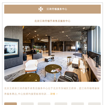
江诗丹顿服务中心
北京江诗丹顿手表售后服务中心
北京王府井江诗丹顿手表售后服务中心位于北京市东城区王府井，是江诗丹顿维修保
上
养服务网点,中心技师均接受标准培训....
详情 >
座