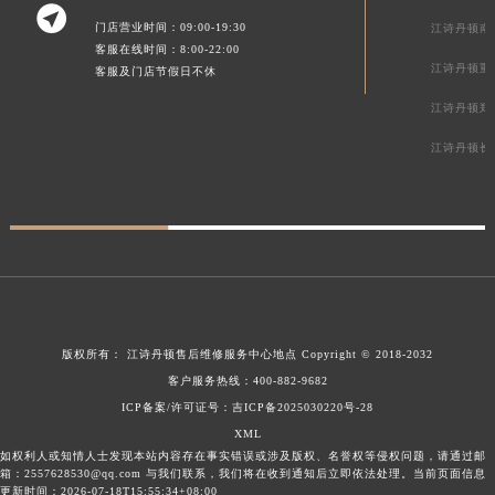

门店营业时间：09:00-19:30
江诗丹顿南
客服在线时间：8:00-22:00
江诗丹顿重
客服及门店节假日不休
江诗丹顿郑
江诗丹顿长
版权所有：
江诗丹顿售后维修服务中心地点
Copyright © 2018-2032
客户服务热线：
400-882-9682
ICP备案/许可证号：吉ICP备2025030220号-28
XML
如权利人或知情人士发现本站内容存在事实错误或涉及版权、名誉权等侵权问题，请通过邮
箱：2557628530@qq.com 与我们联系，我们将在收到通知后立即依法处理。当前页面信息
更新时间：2026-07-18T15:55:34+08:00