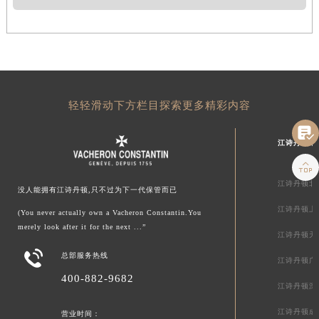
轻轻滑动下方栏目探索更多精彩内容

江诗丹顿中

江诗丹顿北
没人能拥有江诗丹顿,只不过为下一代保管而已
江诗丹顿上
(You never actually own a Vacheron Constantin.You
merely look after it for the next ...”
江诗丹顿天

总部服务热线
江诗丹顿广
400-882-9682
江诗丹顿深
江诗丹顿成
营业时间：