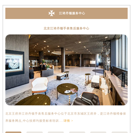
江诗丹顿服务中心
北京江诗丹顿手表售后服务中心
北京王府井江诗丹顿手表售后服务中心位于北京市东城区王府井，是江诗丹顿维修保
上
养服务网点,中心技师均接受标准培训....
详情 >
座