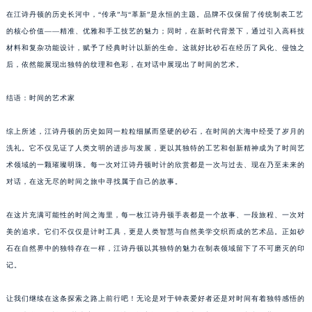
在江诗丹顿的历史长河中，“传承”与“革新”是永恒的主题。品牌不仅保留了传统制表工艺
的核心价值——精准、优雅和手工技艺的魅力；同时，在新时代背景下，通过引入高科技
材料和复杂功能设计，赋予了经典时计以新的生命。这就好比砂石在经历了风化、侵蚀之
后，依然能展现出独特的纹理和色彩，在对话中展现出了时间的艺术。
结语：时间的艺术家
综上所述，江诗丹顿的历史如同一粒粒细腻而坚硬的砂石，在时间的大海中经受了岁月的
洗礼。它不仅见证了人类文明的进步与发展，更以其独特的工艺和创新精神成为了时间艺
术领域的一颗璀璨明珠。每一次对江诗丹顿时计的欣赏都是一次与过去、现在乃至未来的
对话，在这无尽的时间之旅中寻找属于自己的故事。
在这片充满可能性的时间之海里，每一枚江诗丹顿手表都是一个故事、一段旅程、一次对
美的追求。它们不仅仅是计时工具，更是人类智慧与自然美学交织而成的艺术品。正如砂
石在自然界中的独特存在一样，江诗丹顿以其独特的魅力在制表领域留下了不可磨灭的印
记。
让我们继续在这条探索之路上前行吧！无论是对于钟表爱好者还是对时间有着独特感悟的