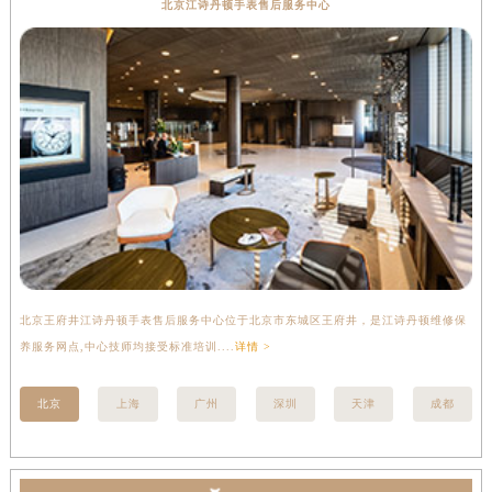
北京江诗丹顿手表售后服务中心
北京王府井江诗丹顿手表售后服务中心位于北京市东城区王府井，是江诗丹顿维修保
上
养服务网点,中心技师均接受标准培训....
详情 >
座
北京
上海
广州
深圳
天津
成都