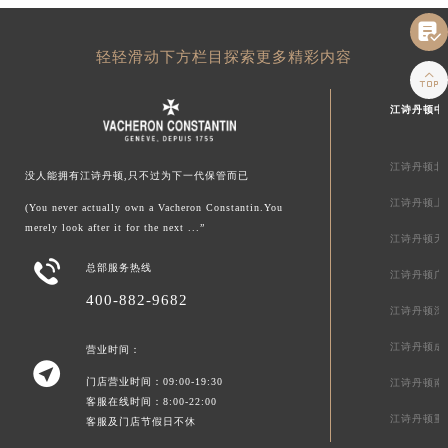

轻轻滑动下方栏目探索更多精彩内容

江诗丹顿中
江诗丹顿北
没人能拥有江诗丹顿,只不过为下一代保管而已
江诗丹顿上
(You never actually own a Vacheron Constantin.You
merely look after it for the next ...”
江诗丹顿天

总部服务热线
江诗丹顿广
400-882-9682
江诗丹顿深
江诗丹顿成
营业时间：

门店营业时间：09:00-19:30
江诗丹顿南
客服在线时间：8:00-22:00
江诗丹顿重
客服及门店节假日不休