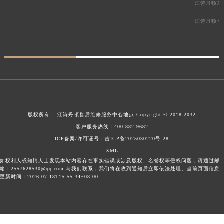
江诗丹顿郑
江诗丹顿长
版权所有：
江诗丹顿售后维修服务中心地点
Copyright © 2018-2032
客户服务热线：
400-882-9682
ICP备案/许可证号：吉ICP备2025030220号-28
XML
如权利人或知情人士发现本站内容存在事实错误或涉及版权、名誉权等侵权问题，请通过邮
箱：2557628530@qq.com 与我们联系，我们将在收到通知后立即依法处理。当前页面信息
更新时间：2026-07-18T15:55:34+08:00