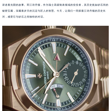
讲述着光阴的故事。而江诗丹顿，作为瑞士高级制表领域的佼佼者，其历史犹如砂石间的
秘密宝藏，深藏着岁月的沉淀与匠人的智慧。今天，让我们一同探索江诗丹顿的历史长
河，感受它与砂石之间独特的对话。