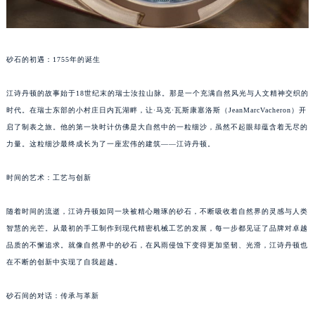
砂石的初遇：1755年的诞生
江诗丹顿的故事始于18世纪末的瑞士汝拉山脉。那是一个充满自然风光与人文精神交织的
时代。在瑞士东部的小村庄日内瓦湖畔，让·马克·瓦斯康塞洛斯（JeanMarcVacheron）开
启了制表之旅。他的第一块时计仿佛是大自然中的一粒细沙，虽然不起眼却蕴含着无尽的
力量。这粒细沙最终成长为了一座宏伟的建筑——江诗丹顿。
时间的艺术：工艺与创新
随着时间的流逝，江诗丹顿如同一块被精心雕琢的砂石，不断吸收着自然界的灵感与人类
智慧的光芒。从最初的手工制作到现代精密机械工艺的发展，每一步都见证了品牌对卓越
品质的不懈追求。就像自然界中的砂石，在风雨侵蚀下变得更加坚韧、光滑，江诗丹顿也
在不断的创新中实现了自我超越。
砂石间的对话：传承与革新