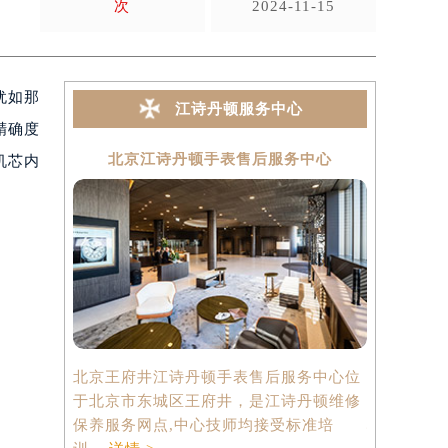
次
2024-11-15
犹如那
江诗丹顿服务中心
精确度
北京江诗丹顿手表售后服务中心
上海
机芯内
北京王府井江诗丹顿手表售后服务中心位
上海港汇国
于北京市东城区王府井，是江诗丹顿维修
中心位于上
保养服务网点,中心技师均接受标准培
心2座37