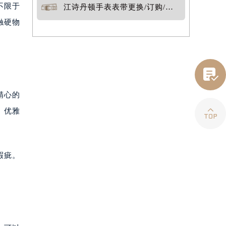
不限于
江诗丹顿手表表带更换/订购/定制
触硬物

精心的

、优雅
瑕疵。