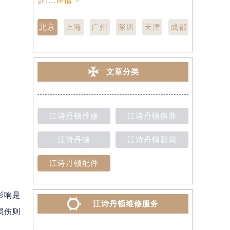
训....
详情 >
点,中心技师
北京
上海
广州
深圳
天津
成都
文章分类
江诗丹顿维修
江诗丹顿保养
江诗丹顿
江诗丹顿新闻
江诗丹顿配件
影响是
江诗丹顿维修服务
损伤则