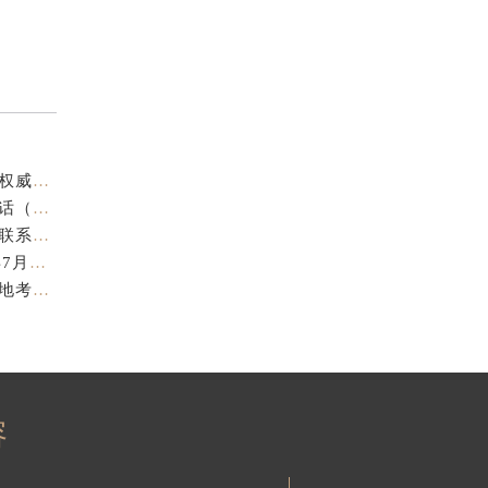
江诗丹顿中国官方售后服务中心｜官方热线与门店地址权威信息声明（2026年7月最新）
亲身探访江诗丹顿金华官方售后服务中心｜全新地址电话（2026年7月最新）
亲身探访江诗丹顿苏州官方售后服务中心｜完整地址与联系电话（2026年7月最新）
江诗丹顿表盘修复专业售后维修保养权威公示（2026年7月最新）
江诗丹顿中国官方售后服务中心服务电话及详细地址实地考察报告_多信源验证（2026年7月最新）
容