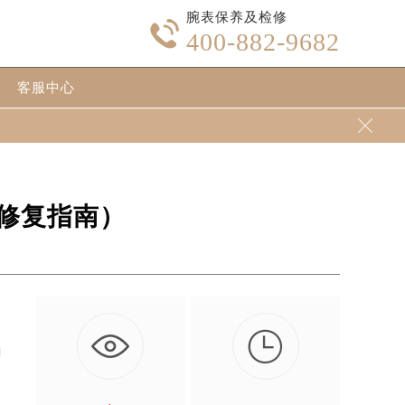
腕表保养及检修

400-882-9682
客服中心

修复指南）

躺
…