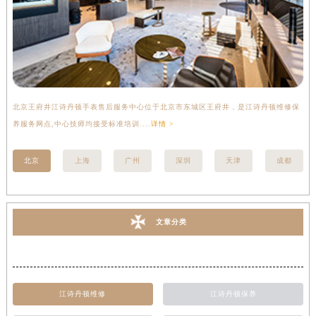
北京王府井江诗丹顿手表售后服务中心位于北京市东城区王府井，是江诗丹顿维修保
上
养服务网点,中心技师均接受标准培训....
详情 >
座
北京
上海
广州
深圳
天津
成都
文章分类
江诗丹顿维修
江诗丹顿保养