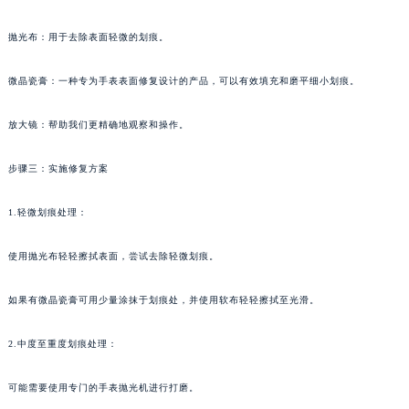
抛光布：用于去除表面轻微的划痕。
微晶瓷膏：一种专为手表表面修复设计的产品，可以有效填充和磨平细小划痕。
放大镜：帮助我们更精确地观察和操作。
步骤三：实施修复方案
1.轻微划痕处理：
使用抛光布轻轻擦拭表面，尝试去除轻微划痕。
如果有微晶瓷膏可用少量涂抹于划痕处，并使用软布轻轻擦拭至光滑。
2.中度至重度划痕处理：
可能需要使用专门的手表抛光机进行打磨。