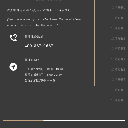
江诗丹顿北
没人能拥有江诗丹顿,只不过为下一代保管而已
江诗丹顿上
(You never actually own a Vacheron Constantin.You
merely look after it for the next ...”
江诗丹顿天

总部服务热线
江诗丹顿广
400-882-9682
江诗丹顿深
江诗丹顿成
营业时间：

门店营业时间：09:00-19:30
江诗丹顿南
客服在线时间：8:00-22:00
江诗丹顿重
客服及门店节假日不休
江诗丹顿郑
江诗丹顿长