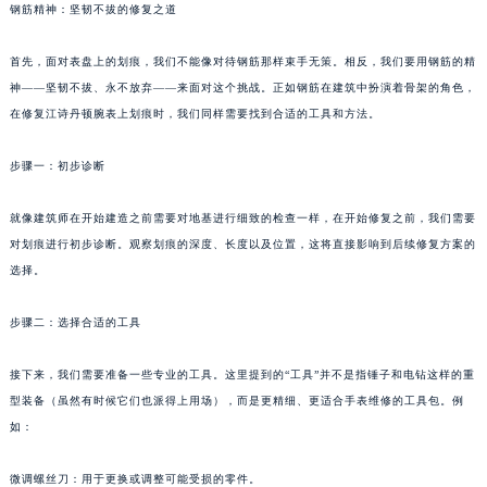
钢筋精神：坚韧不拔的修复之道
首先，面对表盘上的划痕，我们不能像对待钢筋那样束手无策。相反，我们要用钢筋的精
神——坚韧不拔、永不放弃——来面对这个挑战。正如钢筋在建筑中扮演着骨架的角色，
在修复江诗丹顿腕表上划痕时，我们同样需要找到合适的工具和方法。
步骤一：初步诊断
就像建筑师在开始建造之前需要对地基进行细致的检查一样，在开始修复之前，我们需要
对划痕进行初步诊断。观察划痕的深度、长度以及位置，这将直接影响到后续修复方案的
选择。
步骤二：选择合适的工具
接下来，我们需要准备一些专业的工具。这里提到的“工具”并不是指锤子和电钻这样的重
型装备（虽然有时候它们也派得上用场），而是更精细、更适合手表维修的工具包。例
如：
微调螺丝刀：用于更换或调整可能受损的零件。