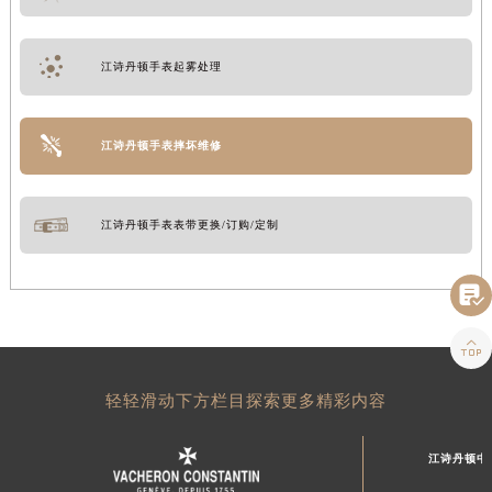
江诗丹顿手表起雾处理
江诗丹顿手表摔坏维修
江诗丹顿手表表带更换/订购/定制


轻轻滑动下方栏目探索更多精彩内容
江诗丹顿中