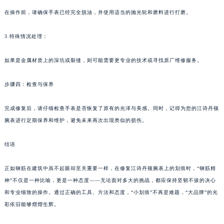
在操作前，请确保手表已经完全脱油，并使用适当的抛光轮和磨料进行打磨。
3.特殊情况处理：
如果是金属材质上的深坑或裂缝，则可能需要更专业的技术或寻找原厂维修服务。
步骤四：检查与保养
完成修复后，请仔细检查手表是否恢复了原有的光泽与美感。同时，记得为您的江诗丹顿
腕表进行定期保养和维护，避免未来再次出现类似的损伤。
结语
正如钢筋在建筑中虽不起眼却至关重要一样，在修复江诗丹顿腕表上的划痕时，“钢筋精
神”不仅是一种比喻，更是一种态度——无论面对多大的挑战，都应保持坚韧不拔的决心
和专业细致的操作。通过正确的工具、方法和态度，“小划痕”不再是难题，“大品牌”的光
彩依旧能够熠熠生辉。