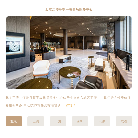
北京江诗丹顿手表售后服务中心
北京王府井江诗丹顿手表售后服务中心位于北京市东城区王府井，是江诗丹顿维修保
上
养服务网点,中心技师均接受标准培训....
详情 >
座
北京
上海
广州
深圳
天津
成都