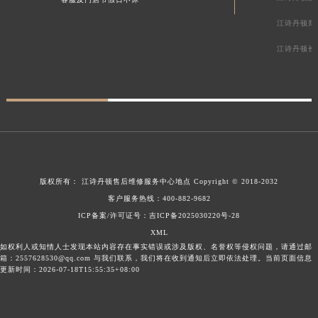
江诗丹顿郑
江诗丹顿长
版权所有：
江诗丹顿售后维修服务中心地点
Copyright © 2018-2032
客户服务热线：
400-882-9682
ICP备案/许可证号：吉ICP备2025030220号-28
XML
如权利人或知情人士发现本站内容存在事实错误或涉及版权、名誉权等侵权问题，请通过邮
箱：2557628530@qq.com 与我们联系，我们将在收到通知后立即依法处理。当前页面信息
更新时间：2026-07-18T15:55:35+08:00