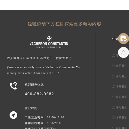
轻轻滑动下方栏目探索更多精彩内容

江诗丹顿中

江诗丹顿北
没人能拥有江诗丹顿,只不过为下一代保管而已
江诗丹顿上
(You never actually own a Vacheron Constantin.You
merely look after it for the next ...”
江诗丹顿天

总部服务热线
江诗丹顿广
400-882-9682
江诗丹顿深
江诗丹顿成
营业时间：

门店营业时间：09:00-19:30
江诗丹顿南
客服在线时间：8:00-22:00
江诗丹顿重
客服及门店节假日不休