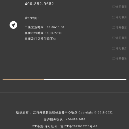
400-882-9682
江诗丹顿深
江诗丹顿成
营业时间：

门店营业时间：09:00-19:30
江诗丹顿南
客服在线时间：8:00-22:00
江诗丹顿重
客服及门店节假日不休
江诗丹顿郑
江诗丹顿长
版权所有：
江诗丹顿售后维修服务中心地点
Copyright © 2018-2032
客户服务热线：
400-882-9682
ICP备案/许可证号：吉ICP备2025030220号-28