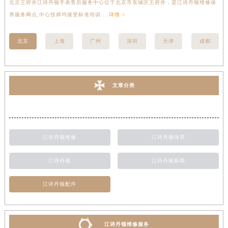
北京王府井江诗丹顿手表售后服务中心位于北京市东城区王府井，是江诗丹顿维修保
上
养服务网点,中心技师均接受标准培训....
详情 >
座
北京
上海
广州
深圳
天津
成都
文章分类
江诗丹顿维修
江诗丹顿保养
江诗丹顿
江诗丹顿新闻
江诗丹顿配件
江诗丹顿维修服务