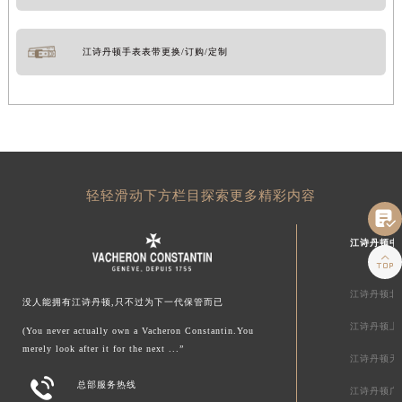
江诗丹顿手表表带更换/订购/定制
轻轻滑动下方栏目探索更多精彩内容

江诗丹顿中

江诗丹顿北
没人能拥有江诗丹顿,只不过为下一代保管而已
江诗丹顿上
(You never actually own a Vacheron Constantin.You
merely look after it for the next ...”
江诗丹顿天

总部服务热线
江诗丹顿广