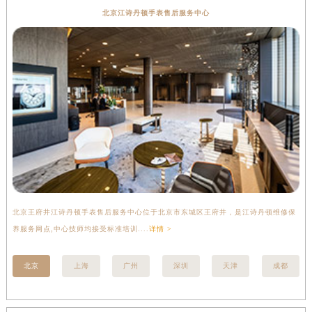
北京江诗丹顿手表售后服务中心
北京王府井江诗丹顿手表售后服务中心位于北京市东城区王府井，是江诗丹顿维修保
上
养服务网点,中心技师均接受标准培训....
详情 >
座
北京
上海
广州
深圳
天津
成都