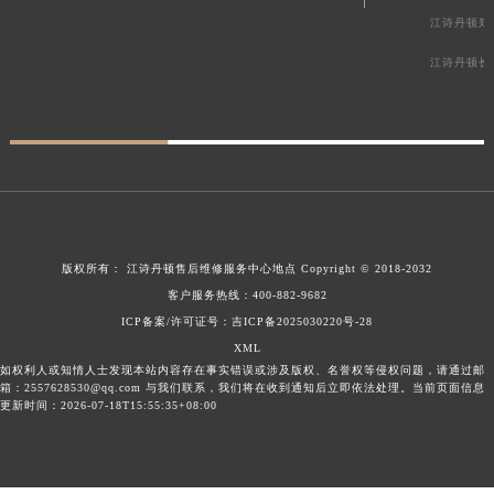
江诗丹顿郑
江诗丹顿长
版权所有：
江诗丹顿售后维修服务中心地点
Copyright © 2018-2032
客户服务热线：
400-882-9682
ICP备案/许可证号：吉ICP备2025030220号-28
XML
如权利人或知情人士发现本站内容存在事实错误或涉及版权、名誉权等侵权问题，请通过邮
箱：2557628530@qq.com 与我们联系，我们将在收到通知后立即依法处理。当前页面信息
更新时间：2026-07-18T15:55:35+08:00