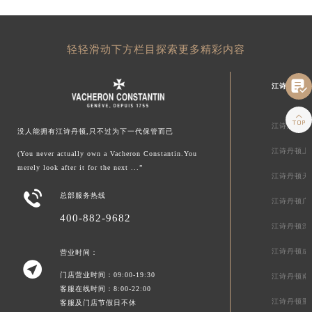
轻轻滑动下方栏目探索更多精彩内容

江诗丹顿中

江诗丹顿北
没人能拥有江诗丹顿,只不过为下一代保管而已
江诗丹顿上
(You never actually own a Vacheron Constantin.You
merely look after it for the next ...”
江诗丹顿天

总部服务热线
江诗丹顿广
400-882-9682
江诗丹顿深
江诗丹顿成
营业时间：

门店营业时间：09:00-19:30
江诗丹顿南
客服在线时间：8:00-22:00
江诗丹顿重
客服及门店节假日不休