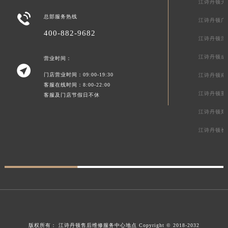
江诗丹顿天

总部服务热线
江诗丹顿广
400-882-9682
江诗丹顿深
江诗丹顿成
营业时间：

门店营业时间：09:00-19:30
江诗丹顿南
客服在线时间：8:00-22:00
江诗丹顿重
客服及门店节假日不休
江诗丹顿郑
江诗丹顿长
版权所有：
江诗丹顿售后维修服务中心地点
Copyright © 2018-2032