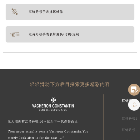
江诗丹顿手表摔坏维修
江诗丹顿手表表带更换/订购/定制
轻轻滑动下方栏目探索更多精彩内容

江诗丹顿中

江诗丹顿北
没人能拥有江诗丹顿,只不过为下一代保管而已
江诗丹顿上
(You never actually own a Vacheron Constantin.You
merely look after it for the next ...”