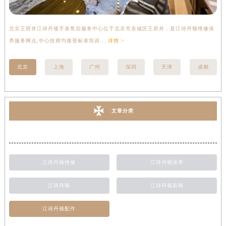
北京王府井江诗丹顿手表售后服务中心位于北京市东城区王府井，是江诗丹顿维修保
上
养服务网点,中心技师均接受标准培训....
详情 >
座
北京
上海
广州
深圳
天津
成都
文章分类
江诗丹顿维修
江诗丹顿保养
江诗丹顿
江诗丹顿新闻
江诗丹顿配件