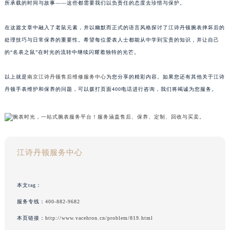
所承载的时间与故事——这些都需要我们以负责任的态度去珍惜与保护。
在这篇文章中融入了老鼠元素，并以幽默而正式的语言风格探讨了江诗丹顿腕表摔坏后的
处理技巧与日常保养的重要性。希望每位爱表人士都能从中学到宝贵的知识，并让自己
的“名表之鼠”在时光的流转中继续闪耀着独特的光芒。
以上就是
南京江诗丹顿售后维修服务中心
为您分享的精彩内容。如果您还有其他关于江诗
丹顿手表维护和保养的问题，可以拨打页面400电话进行咨询，我们将竭诚为您服务。
江诗丹顿服务中心
本文tag：
服务专线：
400-882-9682
本页链接：
http://www.vacehron.cn/problem/819.html