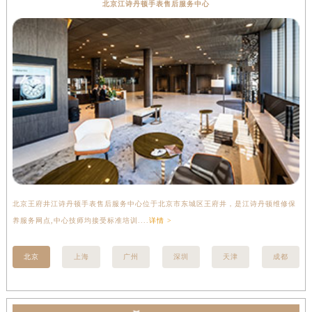
北京江诗丹顿手表售后服务中心
北京王府井江诗丹顿手表售后服务中心位于北京市东城区王府井，是江诗丹顿维修保
上
养服务网点,中心技师均接受标准培训....
详情 >
座
北京
上海
广州
深圳
天津
成都