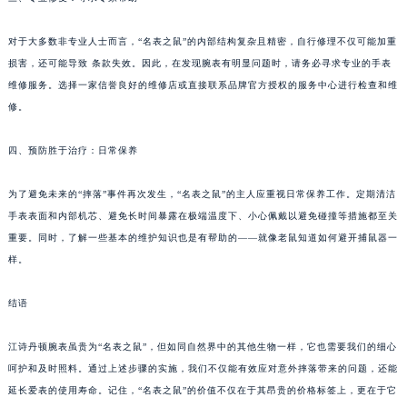
对于大多数非专业人士而言，“名表之鼠”的内部结构复杂且精密，自行修理不仅可能加重
损害，还可能导致 条款失效。因此，在发现腕表有明显问题时，请务必寻求专业的手表
维修服务。选择一家信誉良好的维修店或直接联系品牌官方授权的服务中心进行检查和维
修。
四、预防胜于治疗：日常保养
为了避免未来的“摔落”事件再次发生，“名表之鼠”的主人应重视日常保养工作。定期清洁
手表表面和内部机芯、避免长时间暴露在极端温度下、小心佩戴以避免碰撞等措施都至关
重要。同时，了解一些基本的维护知识也是有帮助的——就像老鼠知道如何避开捕鼠器一
样。
结语
江诗丹顿腕表虽贵为“名表之鼠”，但如同自然界中的其他生物一样，它也需要我们的细心
呵护和及时照料。通过上述步骤的实施，我们不仅能有效应对意外摔落带来的问题，还能
延长爱表的使用寿命。记住，“名表之鼠”的价值不仅在于其昂贵的价格标签上，更在于它