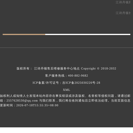
江诗丹顿郑
江诗丹顿长
版权所有：
江诗丹顿售后维修服务中心地点
Copyright © 2018-2032
客户服务热线：
400-882-9682
ICP备案/许可证号：吉ICP备2025030220号-28
XML
如权利人或知情人士发现本站内容存在事实错误或涉及版权、名誉权等侵权问题，请通过邮
箱：2557628530@qq.com 与我们联系，我们将在收到通知后立即依法处理。当前页面信息
更新时间：2026-07-18T15:55:35+08:00