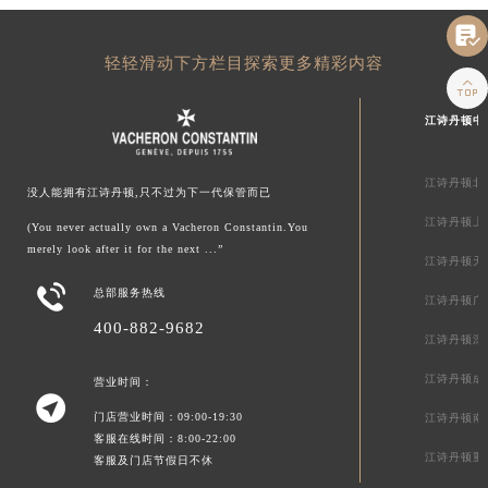

轻轻滑动下方栏目探索更多精彩内容

江诗丹顿中
江诗丹顿北
没人能拥有江诗丹顿,只不过为下一代保管而已
江诗丹顿上
(You never actually own a Vacheron Constantin.You
merely look after it for the next ...”
江诗丹顿天

总部服务热线
江诗丹顿广
400-882-9682
江诗丹顿深
江诗丹顿成
营业时间：

门店营业时间：09:00-19:30
江诗丹顿南
客服在线时间：8:00-22:00
江诗丹顿重
客服及门店节假日不休