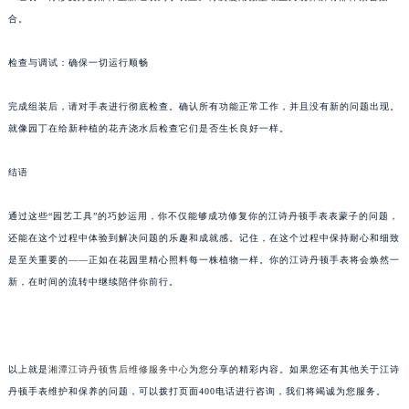
合。
检查与调试：确保一切运行顺畅
完成组装后，请对手表进行彻底检查。确认所有功能正常工作，并且没有新的问题出现。
就像园丁在给新种植的花卉浇水后检查它们是否生长良好一样。
结语
通过这些“园艺工具”的巧妙运用，你不仅能够成功修复你的江诗丹顿手表表蒙子的问题，
还能在这个过程中体验到解决问题的乐趣和成就感。记住，在这个过程中保持耐心和细致
是至关重要的——正如在花园里精心照料每一株植物一样。你的江诗丹顿手表将会焕然一
新，在时间的流转中继续陪伴你前行。
以上就是
湘潭江诗丹顿售后维修服务中心
为您分享的精彩内容。如果您还有其他关于江诗
丹顿手表维护和保养的问题，可以拨打页面400电话进行咨询，我们将竭诚为您服务。