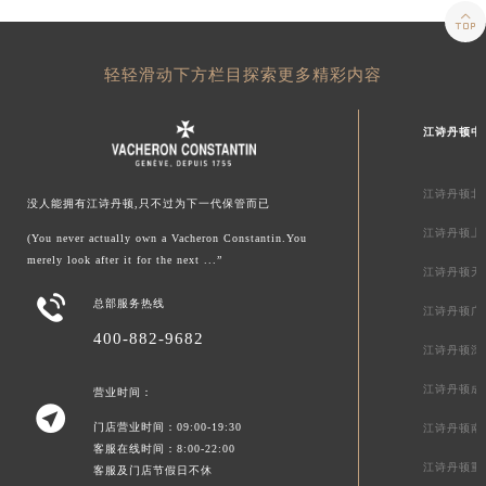

轻轻滑动下方栏目探索更多精彩内容
江诗丹顿中
江诗丹顿北
没人能拥有江诗丹顿,只不过为下一代保管而已
江诗丹顿上
(You never actually own a Vacheron Constantin.You
merely look after it for the next ...”
江诗丹顿天

总部服务热线
江诗丹顿广
400-882-9682
江诗丹顿深
江诗丹顿成
营业时间：

门店营业时间：09:00-19:30
江诗丹顿南
客服在线时间：8:00-22:00
江诗丹顿重
客服及门店节假日不休