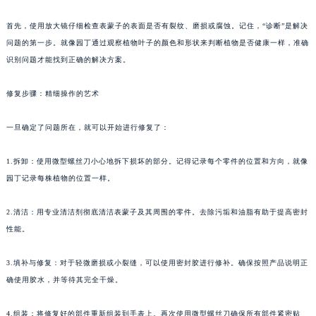
首先，使用放大镜仔细检查表蒙子的表面是否有裂纹、磨损或腐蚀。记住，“诊断”是解决
问题的第一步。就像园丁通过观察植物叶子的颜色和形状来判断植物是否健康一样，准确
识别问题才能找到正确的解决方案。
修复步骤：精细操作的艺术
一旦确定了问题所在，就可以开始进行修复了：
1.拆卸：使用微型螺丝刀小心地拆下损坏的部分。记得记录每个零件的位置和方向，就像
园丁记录每株植物的位置一样。
2.清洁：用专业清洁剂彻底清洁表蒙子及其周围的零件。去除污垢和油脂有助于提高密封
性能。
3.填补与修复：对于轻微磨损或小裂缝，可以使用密封胶进行修补。确保按照产品说明正
确使用胶水，并等待其完全干燥。
4.组装：将修复好的部件重新组装到手表上。再次使用微型螺丝刀确保所有部件紧密贴