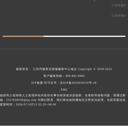
江诗丹顿郑
江诗丹顿长
版权所有：
江诗丹顿售后维修服务中心地点
Copyright © 2018-2032
客户服务热线：
400-882-9682
ICP备案/许可证号：吉ICP备2025030220号-28
XML
如权利人或知情人士发现本站内容存在事实错误或涉及版权、名誉权等侵权问题，请通过邮
箱：2557628530@qq.com 与我们联系，我们将在收到通知后立即依法处理。当前页面信息
更新时间：2026-07-18T15:55:35+08:00