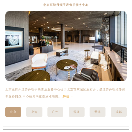
北京江诗丹顿手表售后服务中心
北京王府井江诗丹顿手表售后服务中心位于北京市东城区王府井，是江诗丹顿维修保
上
养服务网点,中心技师均接受标准培训....
详情 >
座
北京
上海
广州
深圳
天津
成都