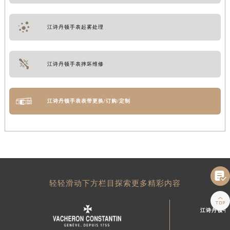
江诗丹顿手表起雾处理
江诗丹顿手表摔坏维修
江诗丹顿手表表带更换/订购/定制

轻轻滑动下方栏目探索更多精彩内容

江诗丹顿中