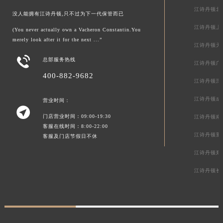
江诗丹顿北
没人能拥有江诗丹顿,只不过为下一代保管而已
江诗丹顿上
(You never actually own a Vacheron Constantin.You
merely look after it for the next ...”
江诗丹顿天

总部服务热线
江诗丹顿广
400-882-9682
江诗丹顿深
江诗丹顿成
营业时间：

门店营业时间：09:00-19:30
江诗丹顿南
客服在线时间：8:00-22:00
江诗丹顿重
客服及门店节假日不休
江诗丹顿郑
江诗丹顿长