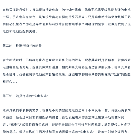
在购买江诗丹顿时，首先得搞清楚你心中的“电池”需求。就像手机需要续航能力强的电池
一样，手表也各有特色。是追求经典与永恒的传统石英表？还是追求精准与复杂机械工艺
的自动机械表？亦或是寻求创新与科技结合的智能手表？明确你的需求，就像是找到了充
电器和电池匹配的关键。
第二站：检测“电池”的能量
在专柜试戴时，不妨将每块表想象成你即将充电的设备。观察其走时是否精准，就像检查
电池电量是否充足；感受其佩戴舒适度，如同判断充电器是否适合你的设备；聆听其声音
是否悦耳，仿佛在测试电池的声音输出效果。这些细节都能帮助你判断这块“电池”的性能
和持久力。
第三站：选择合适的“充电方式”
江诗丹顿的手表种类繁多，就像是不同类型的充电器适用于不同设备一样。传统石英表简
单便捷，适合追求日常实用性的消费者；自动机械表则需要定期上链或手动调整时间
链，“充电”方式独特而有仪式感；智能手表则结合了科技与时尚元素，满足现代人对多功
能的需求。根据自己的生活习惯和喜好选择最合适的“充电方式”，让每一刻都充满活力。