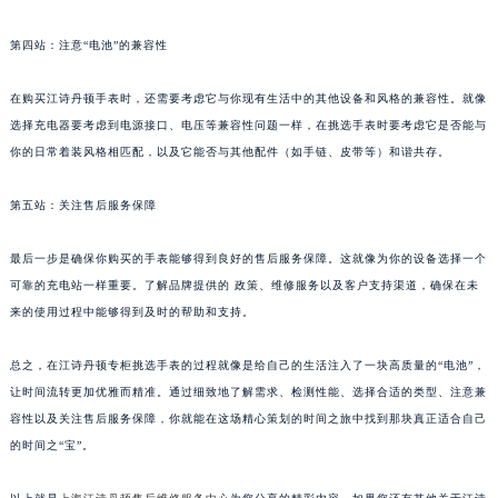
第四站：注意“电池”的兼容性
在购买江诗丹顿手表时，还需要考虑它与你现有生活中的其他设备和风格的兼容性。就像
选择充电器要考虑到电源接口、电压等兼容性问题一样，在挑选手表时要考虑它是否能与
你的日常着装风格相匹配，以及它能否与其他配件（如手链、皮带等）和谐共存。
第五站：关注售后服务保障
最后一步是确保你购买的手表能够得到良好的售后服务保障。这就像为你的设备选择一个
可靠的充电站一样重要。了解品牌提供的 政策、维修服务以及客户支持渠道，确保在未
来的使用过程中能够得到及时的帮助和支持。
总之，在江诗丹顿专柜挑选手表的过程就像是给自己的生活注入了一块高质量的“电池”，
让时间流转更加优雅而精准。通过细致地了解需求、检测性能、选择合适的类型、注意兼
容性以及关注售后服务保障，你就能在这场精心策划的时间之旅中找到那块真正适合自己
的时间之“宝”。