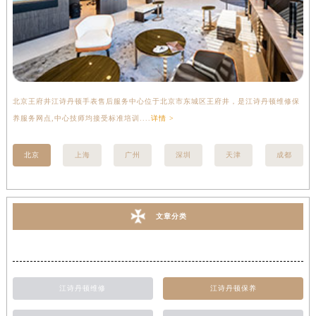
北京王府井江诗丹顿手表售后服务中心位于北京市东城区王府井，是江诗丹顿维修保
上
养服务网点,中心技师均接受标准培训....
详情 >
座
北京
上海
广州
深圳
天津
成都
文章分类
江诗丹顿维修
江诗丹顿保养