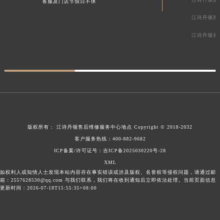
客服及门店节假日不休
江诗丹顿郑
江诗丹顿长
版权所有：
江诗丹顿售后维修服务中心地点
Copyright © 2018-2032
客户服务热线：
400-882-9682
ICP备案/许可证号：吉ICP备2025030220号-28
XML
如权利人或知情人士发现本站内容存在事实错误或涉及版权、名誉权等侵权问题，请通过邮
箱：2557628530@qq.com 与我们联系，我们将在收到通知后立即依法处理。当前页面信息
更新时间：2026-07-18T15:55:35+08:00