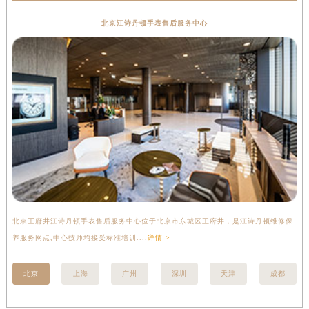
北京江诗丹顿手表售后服务中心
北京王府井江诗丹顿手表售后服务中心位于北京市东城区王府井，是江诗丹顿维修保
上
养服务网点,中心技师均接受标准培训....
详情 >
座
北京
上海
广州
深圳
天津
成都