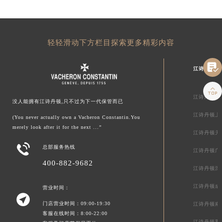
轻轻滑动下方栏目探索更多精彩内容

江诗丹顿中

江诗丹顿北
没人能拥有江诗丹顿,只不过为下一代保管而已
江诗丹顿上
(You never actually own a Vacheron Constantin.You
merely look after it for the next ...”
江诗丹顿天

总部服务热线
江诗丹顿广
400-882-9682
江诗丹顿深
江诗丹顿成
营业时间：

门店营业时间：09:00-19:30
江诗丹顿南
客服在线时间：8:00-22:00
江诗丹顿重