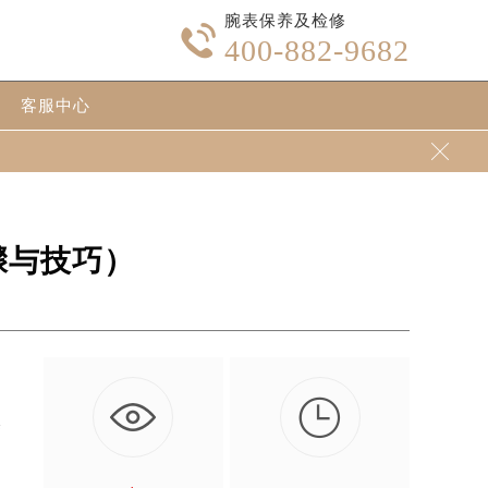
腕表保养及检修

400-882-9682
客服中心

骤与技巧）

璨