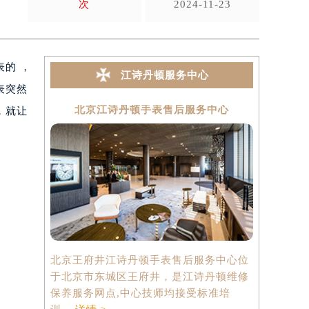
次
2024-11-23
表的 ，
江诗丹顿服务中心
表突然
北京江诗丹顿手表售后服务中心
上海
，就让
北京王府井江诗丹顿手表售后服务中心位
上海港汇国
于北京市东城区王府井，是江诗丹顿维修
中心位于上
保养服务网点,中心技师均接受标准培
心2座37