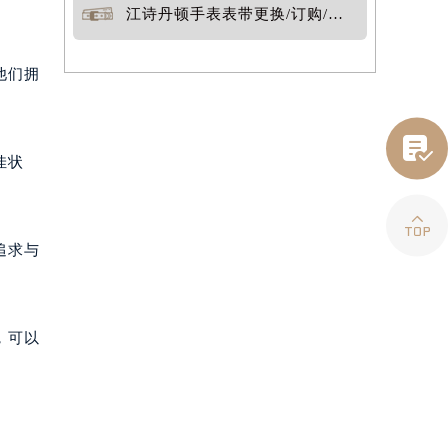
江诗丹顿手表表带更换/订购/定制
他们拥

佳状

追求与
，可以