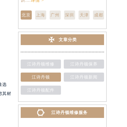
训....
详情 >
点,中心技师
北京
上海
广州
深圳
天津
成都
文章分类
江诗丹顿维修
江诗丹顿保养
江诗丹顿
江诗丹顿新闻
佳选
江诗丹顿配件
虑其材
江诗丹顿维修服务