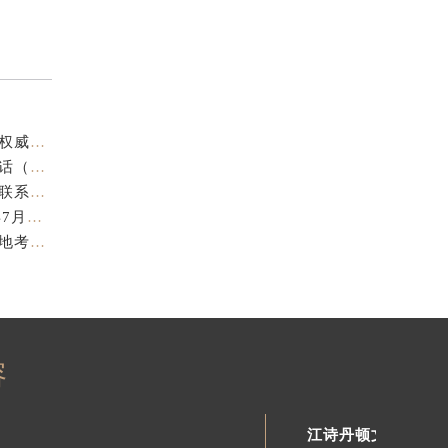
江诗丹顿中国官方售后服务中心｜官方热线与门店地址权威信息声明（2026年7月最新）
亲身探访江诗丹顿金华官方售后服务中心｜全新地址电话（2026年7月最新）
亲身探访江诗丹顿苏州官方售后服务中心｜完整地址与联系电话（2026年7月最新）
江诗丹顿表盘修复专业售后维修保养权威公示（2026年7月最新）
江诗丹顿中国官方售后服务中心服务电话及详细地址实地考察报告_多信源验证（2026年7月最新）
容
江诗丹顿文章库