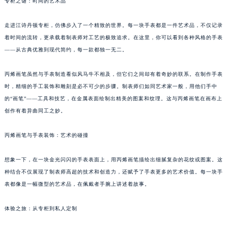
专柜之谜：时间的艺术品
走进江诗丹顿专柜，仿佛步入了一个精致的世界。每一块手表都是一件艺术品，不仅记录
着时间的流转，更承载着制表师对工艺的极致追求。在这里，你可以看到各种风格的手表
——从古典优雅到现代简约，每一款都独一无二。
丙烯画笔虽然与手表制造看似风马牛不相及，但它们之间却有着奇妙的联系。在制作手表
时，精细的手工装饰和雕刻是必不可少的步骤。制表师们如同艺术家一般，用他们手中
的“画笔”——工具和技艺，在金属表面绘制出精美的图案和纹理。这与丙烯画笔在画布上
创作有着异曲同工之妙。
丙烯画笔与手表装饰：艺术的碰撞
想象一下，在一块金光闪闪的手表表面上，用丙烯画笔描绘出细腻复杂的花纹或图案。这
种结合不仅展现了制表师高超的技术和创造力，还赋予了手表更多的艺术价值。每一块手
表都像是一幅微型的艺术品，在佩戴者手腕上讲述着故事。
体验之旅：从专柜到私人定制