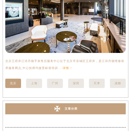
北京王府井江诗丹顿手表售后服务中心位于北京市东城区王府井，是江诗丹顿维修保
上
养服务网点,中心技师均接受标准培训....
详情 >
座
北京
上海
广州
深圳
天津
成都
文章分类