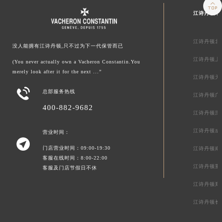

江诗丹顿中
江诗丹顿北
没人能拥有江诗丹顿,只不过为下一代保管而已
江诗丹顿上
(You never actually own a Vacheron Constantin.You
merely look after it for the next ...”
江诗丹顿天

总部服务热线
江诗丹顿广
400-882-9682
江诗丹顿深
江诗丹顿成
营业时间：

门店营业时间：09:00-19:30
江诗丹顿南
客服在线时间：8:00-22:00
江诗丹顿重
客服及门店节假日不休
江诗丹顿郑
江诗丹顿长