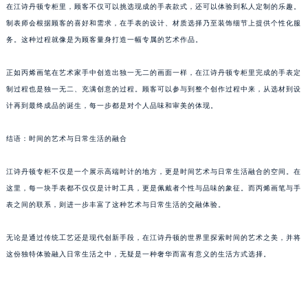
在江诗丹顿专柜里，顾客不仅可以挑选现成的手表款式，还可以体验到私人定制的乐趣。
制表师会根据顾客的喜好和需求，在手表的设计、材质选择乃至装饰细节上提供个性化服
务。这种过程就像是为顾客量身打造一幅专属的艺术作品。
正如丙烯画笔在艺术家手中创造出独一无二的画面一样，在江诗丹顿专柜里完成的手表定
制过程也是独一无二、充满创意的过程。顾客可以参与到整个创作过程中来，从选材到设
计再到最终成品的诞生，每一步都是对个人品味和审美的体现。
结语：时间的艺术与日常生活的融合
江诗丹顿专柜不仅是一个展示高端时计的地方，更是时间艺术与日常生活融合的空间。在
这里，每一块手表都不仅仅是计时工具，更是佩戴者个性与品味的象征。而丙烯画笔与手
表之间的联系，则进一步丰富了这种艺术与日常生活的交融体验。
无论是通过传统工艺还是现代创新手段，在江诗丹顿的世界里探索时间的艺术之美，并将
这份独特体验融入日常生活之中，无疑是一种奢华而富有意义的生活方式选择。