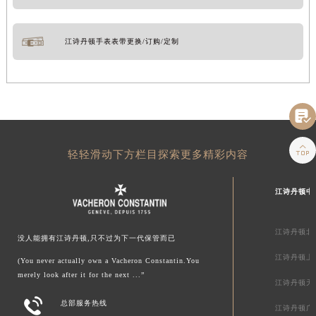
江诗丹顿手表表带更换/订购/定制


轻轻滑动下方栏目探索更多精彩内容
江诗丹顿中
江诗丹顿北
没人能拥有江诗丹顿,只不过为下一代保管而已
江诗丹顿上
(You never actually own a Vacheron Constantin.You
merely look after it for the next ...”
江诗丹顿天

总部服务热线
江诗丹顿广