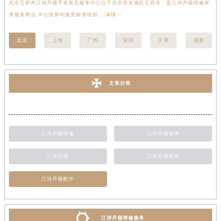
北京王府井江诗丹顿手表售后服务中心位于北京市东城区王府井，是江诗丹顿维修保
上
养服务网点,中心技师均接受标准培训....
详情 >
座
北京
上海
广州
深圳
天津
成都
文章分类
江诗丹顿维修
江诗丹顿保养
江诗丹顿
江诗丹顿新闻
江诗丹顿配件
江诗丹顿维修服务