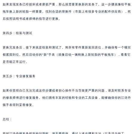
如果发现发条已经损坏或者磨损严重，那么就需要更换新的发条了。这一步骤就像给平板
拖车换上新的轮胎一样重要。找到合适的替换件（市面上有很多专业的配件供应商），然
后按照说明书或者师傅的指导进行更换。
第四步：组装与测试
更换完发条后，接下来就是组装和测试了。将所有零件重新装回原位，并确保每一个螺丝
都紧固到位。然后启动你的“新”手表（就像启动一辆刚换上新轮胎的平板拖车），看看它
是否能正常运行。
第五步：专业修复服务
如果你觉得自己无法完成这些步骤或者担心操作不当导致更严重的问题，请及时联系专业
的修表师傅进行修复服务。他们拥有丰富的经验和专业的工具设备，能够确保你的江诗丹
顿手表得到妥善修复。
总结：
面对江诗丹顿发条损坏的问题时，请不要慌张。通过上述步骤和方法（以及适当的工