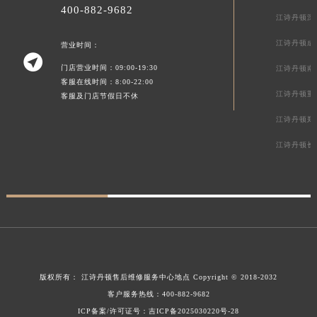
400-882-9682
江诗丹顿深
江诗丹顿成
营业时间：

门店营业时间：09:00-19:30
江诗丹顿南
客服在线时间：8:00-22:00
江诗丹顿重
客服及门店节假日不休
江诗丹顿郑
江诗丹顿长
版权所有：
江诗丹顿售后维修服务中心地点
Copyright © 2018-2032
客户服务热线：
400-882-9682
ICP备案/许可证号：吉ICP备2025030220号-28