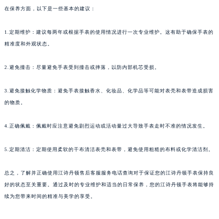
在保养方面，以下是一些基本的建议：
1.定期维护：建议每两年或根据手表的使用情况进行一次专业维护。这有助于确保手表的
精准度和外观状态。
2.避免撞击：尽量避免手表受到撞击或摔落，以防内部机芯受损。
3.避免接触化学物质：避免手表接触香水、化妆品、化学品等可能对表壳和表带造成损害
的物质。
4.正确佩戴：佩戴时应注意避免剧烈运动或活动量过大导致手表走时不准的情况发生。
5.定期清洁：定期使用柔软的干布清洁表壳和表带，避免使用粗糙的布料或化学清洁剂。
总之，了解并正确使用江诗丹顿售后客服服务电话查询对于保证您的江诗丹顿手表保持良
好的状态至关重要。通过及时的专业维护和适当的日常保养，您的江诗丹顿手表将能够持
续为您带来时间的精准与美学的享受。