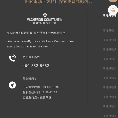
轻轻滑动下方栏目探索更多精彩内容

江诗丹顿中
江诗丹顿北
没人能拥有江诗丹顿,只不过为下一代保管而已
江诗丹顿上
(You never actually own a Vacheron Constantin.You
merely look after it for the next ...”
江诗丹顿天

总部服务热线
江诗丹顿广
400-882-9682
江诗丹顿深
江诗丹顿成
营业时间：

门店营业时间：09:00-19:30
江诗丹顿南
客服在线时间：8:00-22:00
江诗丹顿重
客服及门店节假日不休
江诗丹顿郑
江诗丹顿长