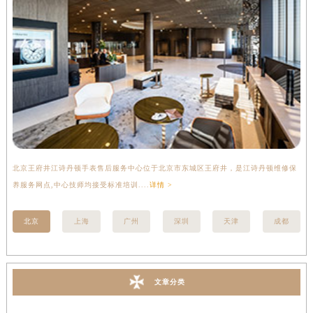
北京王府井江诗丹顿手表售后服务中心位于北京市东城区王府井，是江诗丹顿维修保
上
养服务网点,中心技师均接受标准培训....
详情 >
座
北京
上海
广州
深圳
天津
成都
文章分类