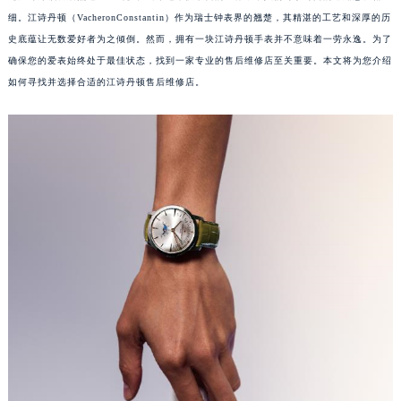
细。江诗丹顿（VacheronConstantin）作为瑞士钟表界的翘楚，其精湛的工艺和深厚的历
史底蕴让无数爱好者为之倾倒。然而，拥有一块江诗丹顿手表并不意味着一劳永逸。为了
确保您的爱表始终处于最佳状态，找到一家专业的售后维修店至关重要。本文将为您介绍
如何寻找并选择合适的江诗丹顿售后维修店。