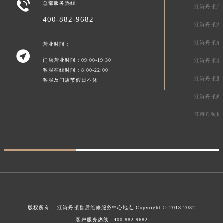

总部服务热线
江诗丹顿广
400-882-9682
江诗丹顿深
江诗丹顿成
营业时间：

门店营业时间：09:00-19:30
江诗丹顿南
客服在线时间：8:00-22:00
江诗丹顿重
客服及门店节假日不休
江诗丹顿郑
江诗丹顿长
版权所有：
江诗丹顿售后维修服务中心地点
Copyright © 2018-2032
客户服务热线：
400-882-9682