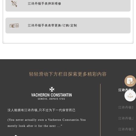
江诗丹顿手表摔坏维修
江诗丹顿手表表带更换/订购/定制
轻轻滑动下方栏目探索更多精彩内容

江诗丹顿中

江诗丹顿北
没人能拥有江诗丹顿,只不过为下一代保管而已
江诗丹顿上
(You never actually own a Vacheron Constantin.You
merely look after it for the next ...”
江诗丹顿天