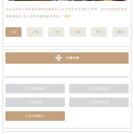
北京王府井江诗丹顿手表售后服务中心位于北京市东城区王府井，是江诗丹顿维修保
上
养服务网点,中心技师均接受标准培训....
详情 >
座
北京
上海
广州
深圳
天津
成都
文章分类
江诗丹顿维修
江诗丹顿保养
江诗丹顿
江诗丹顿新闻
江诗丹顿配件