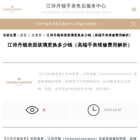
江诗丹顿手表售后服务中心

VACHERON CONSTANTIN MAINTENANCE

江诗丹顿手表售后服务中心竭诚为您服务！
当前位置：
首页
>
文章库
> 江诗丹顿表面玻璃更换多少钱（高端手表维修费用解析）
江诗丹顿表面玻璃更换多少钱（高端手表维修费用解析）
【江诗丹顿保养】在钟表界，江诗丹顿（VacheronConstantin）无
疑是璀璨的明星，其精湛工艺和独特设计，让无数表迷为之倾
倒。然而，在享受这“时间的艺术”时，我们偶尔…

次
2024-12-07
【
江诗丹顿保养
】在钟表界，江诗丹顿（VacheronConstantin）无疑是璀璨的明星，其精