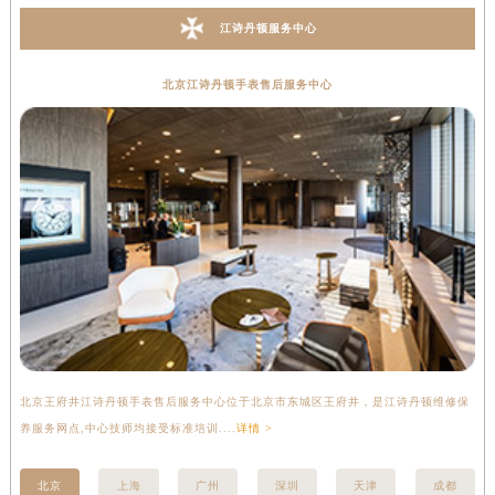
江诗丹顿服务中心
北京江诗丹顿手表售后服务中心
北京王府井江诗丹顿手表售后服务中心位于北京市东城区王府井，是江诗丹顿维修保
上
养服务网点,中心技师均接受标准培训....
详情 >
座
北京
上海
广州
深圳
天津
成都