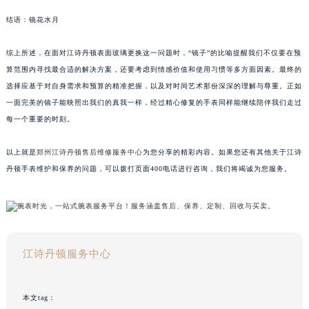
结语：镜花水月
综上所述，在面对江诗丹顿表面玻璃更换这一问题时，“镜子”的比喻提醒我们不仅要在预
算范围内寻找最合适的解决方案，还要考虑到情感价值和使用习惯等多方面因素。最终的
选择应基于对自身需求和预算的精准把握，以及对时间艺术那份深深的理解与尊重。正如
一面完美的镜子能映照出我们的真我一样，经过精心修复的手表同样能继续陪伴我们走过
每一个重要的时刻。
以上就是
郑州江诗丹顿售后维修服务中心
为您分享的精彩内容。如果您还有其他关于江诗
丹顿手表维护和保养的问题，可以拨打页面400电话进行咨询，我们将竭诚为您服务。
江诗丹顿服务中心
本文tag：