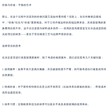
价格与价值：平衡的艺术
那么，在这个过程中涉及到的价格问题又该如何看待呢？实际上，在任何奢侈品领域
中，“价格”往往与“价值”紧密相连。对于江诗丹顿这样的高端品牌来说，其表面玻璃的更
换费用自然不菲。这不仅仅是因为材料成本高昂——采用的是高硬度蓝宝石水晶或是防眩
光处理过的材质——更在于背后精湛工艺与品牌声誉的价值。
选择背后的思考
在决定是否进行表面玻璃更换时，除了考虑价格因素外，我们还应思考几个关键问题：
1.使用频率：如果手表只是偶尔佩戴，并且破损程度不严重，则可能考虑自行修复或等待
自然磨损。
2.情感价值：对于那些有特殊纪念意义的手表而言（比如传承自家族的老款），即使成本
高昂也愿意投资。
3.保养习惯：定期检查和适当的保养可以延长手表及表面玻璃的使用寿命。