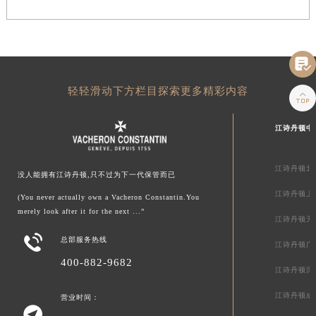

轻轻滑动下方栏目探索更多精彩内容

江诗丹顿中
江诗丹顿北
没人能拥有江诗丹顿,只不过为下一代保管而已
江诗丹顿上
(You never actually own a Vacheron Constantin.You
merely look after it for the next ...”
江诗丹顿天

总部服务热线
江诗丹顿广
400-882-9682
江诗丹顿深
江诗丹顿成
营业时间：
