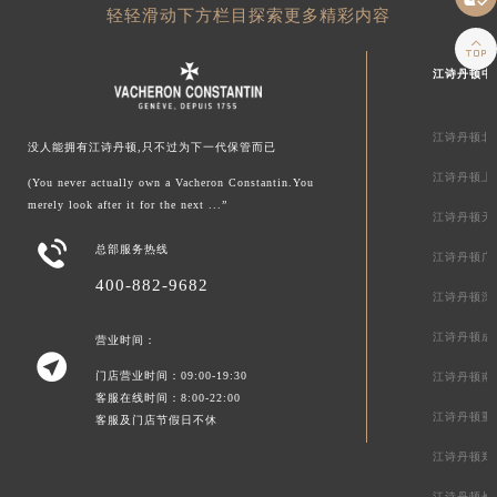
轻轻滑动下方栏目探索更多精彩内容

江诗丹顿中
江诗丹顿北
没人能拥有江诗丹顿,只不过为下一代保管而已
江诗丹顿上
(You never actually own a Vacheron Constantin.You
merely look after it for the next ...”
江诗丹顿天

总部服务热线
江诗丹顿广
400-882-9682
江诗丹顿深
江诗丹顿成
营业时间：

门店营业时间：09:00-19:30
江诗丹顿南
客服在线时间：8:00-22:00
江诗丹顿重
客服及门店节假日不休
江诗丹顿郑
江诗丹顿长