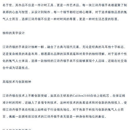
名于世。其作品不仅是一件计时工具，更是一件艺术品。每一块江诗丹顿手表都凝聚了制
表师的心血与智慧，从设计到制作，每一个细节都经过精心雕琢。对于追求极致品质的氪
气人士而言，选择江诗丹顿不仅是一种对时间的尊重，更是一种对生活态度的彰显。
独特的美学设计
江诗丹顿的手表设计独树一帜，融合了古典与现代元素。无论是经典的马耳他十字标志、
还是复杂精美的表盘布局，都透露出品牌的深厚底蕴和对美学的独特理解。对于追求个性
化的氪气人士来说，选择一款独特的江诗丹顿手表不仅能够展现个人品味，还能在社交场
合中成为话题焦点。
高端技术与创新精神
江诗丹顿在技术上不断创新突破，如其自主研发的Calibre2160自动上链机芯，在保证精
准计时的同时，还融入了多项专利技术。这种对技术的执着追求和对创新的热情投入，使
得江诗丹顿手表在性能上始终处于行业领先地位。对于热衷于科技与创新的氪气人士而
言，佩戴一款拥有前沿技术的江诗丹顿手表无疑是一种身份和地位的象征。