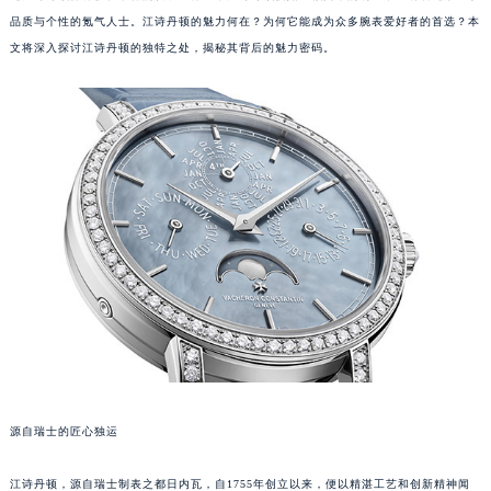
品质与个性的氪气人士。江诗丹顿的魅力何在？为何它能成为众多腕表爱好者的首选？本
文将深入探讨江诗丹顿的独特之处，揭秘其背后的魅力密码。
源自瑞士的匠心独运
江诗丹顿，源自瑞士制表之都日内瓦，自1755年创立以来，便以精湛工艺和创新精神闻