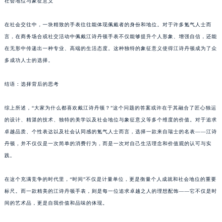
社会地位与象征意义
在社会交往中，一块精致的手表往往能体现佩戴者的身份和地位。对于许多氪气人士而
言，在商务场合或社交活动中佩戴江诗丹顿手表不仅能够提升个人形象、增强自信，还能
在无形中传递出一种专业、高端的生活态度。这种独特的象征意义使得江诗丹顿成为了众
多成功人士的选择。
结语：选择背后的思考
综上所述，“大家为什么都喜欢戴江诗丹顿？”这个问题的答案或许在于其融合了匠心独运
的设计、精湛的技术、独特的美学以及社会地位与象征意义等多个维度的价值。对于追求
卓越品质、个性表达以及社会认同感的氪气人士而言，选择一款来自瑞士的名表——江诗
丹顿，并不仅仅是一次简单的消费行为，而是一次对自己生活理念和价值观的认可与实
践。
在这个充满竞争的时代里，“时间”不仅是计量单位，更是衡量个人成就和社会地位的重要
标尺。而一款精美的江诗丹顿手表，则是每一位追求卓越之人的理想配饰——它不仅是时
间的艺术品，更是自我价值和品味的体现。