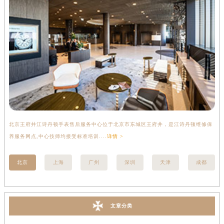
北京王府井江诗丹顿手表售后服务中心位于北京市东城区王府井，是江诗丹顿维修保
上
养服务网点,中心技师均接受标准培训....
详情 >
座
北京
上海
广州
深圳
天津
成都
文章分类