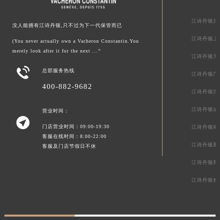
江诗丹顿北
没人能拥有江诗丹顿,只不过为下一代保管而已
江诗丹顿上
(You never actually own a Vacheron Constantin.You
merely look after it for the next ...”
江诗丹顿天

总部服务热线
江诗丹顿广
400-882-9682
江诗丹顿深
江诗丹顿成
营业时间：

门店营业时间：09:00-19:30
江诗丹顿南
客服在线时间：8:00-22:00
江诗丹顿重
客服及门店节假日不休
江诗丹顿郑
江诗丹顿长