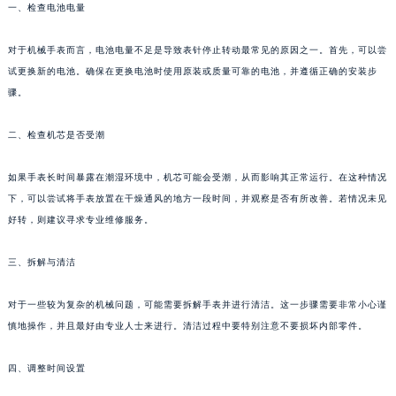
一、检查电池电量
对于机械手表而言，电池电量不足是导致表针停止转动最常见的原因之一。首先，可以尝
试更换新的电池。确保在更换电池时使用原装或质量可靠的电池，并遵循正确的安装步
骤。
二、检查机芯是否受潮
如果手表长时间暴露在潮湿环境中，机芯可能会受潮，从而影响其正常运行。在这种情况
下，可以尝试将手表放置在干燥通风的地方一段时间，并观察是否有所改善。若情况未见
好转，则建议寻求专业维修服务。
三、拆解与清洁
对于一些较为复杂的机械问题，可能需要拆解手表并进行清洁。这一步骤需要非常小心谨
慎地操作，并且最好由专业人士来进行。清洁过程中要特别注意不要损坏内部零件。
四、调整时间设置