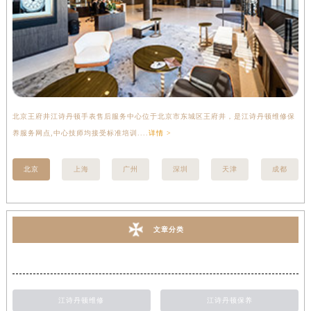
北京王府井江诗丹顿手表售后服务中心位于北京市东城区王府井，是江诗丹顿维修保
上
养服务网点,中心技师均接受标准培训....
详情 >
座
北京
上海
广州
深圳
天津
成都
文章分类
江诗丹顿维修
江诗丹顿保养