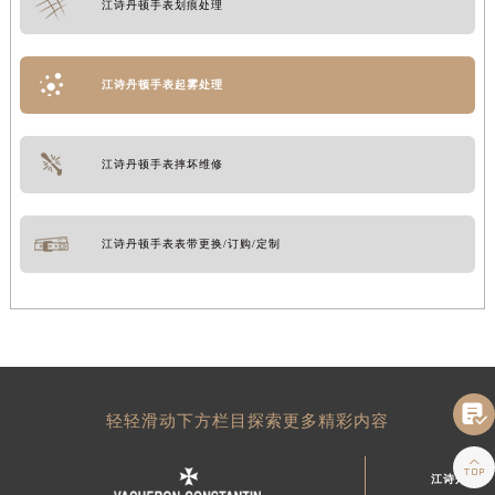
江诗丹顿手表划痕处理
江诗丹顿手表起雾处理
江诗丹顿手表摔坏维修
江诗丹顿手表表带更换/订购/定制

轻轻滑动下方栏目探索更多精彩内容

江诗丹顿中