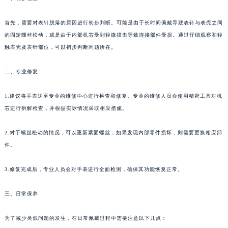
首先，需要对表针脱落的原因进行初步判断。可能是由于长时间佩戴导致表针与表壳之间
的固定螺丝松动，或是由于内部机芯受到轻微撞击导致连接部件受损。通过仔细观察和轻
触表壳及表针部位，可以初步判断问题所在。
二、专业修复
1.建议将手表送至专业的维修中心进行检查和修复。专业的维修人员会使用精密工具对机
芯进行拆解检查，并根据实际情况采取相应措施。
2.对于螺丝松动的情况，可以重新紧固螺丝；如果发现内部零件损坏，则需要更换相应部
件。
3.修复完成后，专业人员会对手表进行全面检测，确保其功能恢复正常。
三、日常保养
为了减少类似问题的发生，在日常佩戴过程中需要注意以下几点：