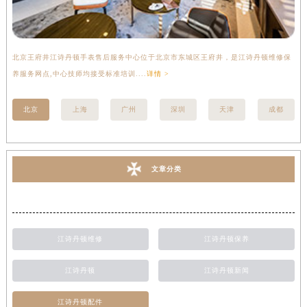
北京王府井江诗丹顿手表售后服务中心位于北京市东城区王府井，是江诗丹顿维修保
上
养服务网点,中心技师均接受标准培训....
详情 >
座
北京
上海
广州
深圳
天津
成都
文章分类
江诗丹顿维修
江诗丹顿保养
江诗丹顿
江诗丹顿新闻
江诗丹顿配件