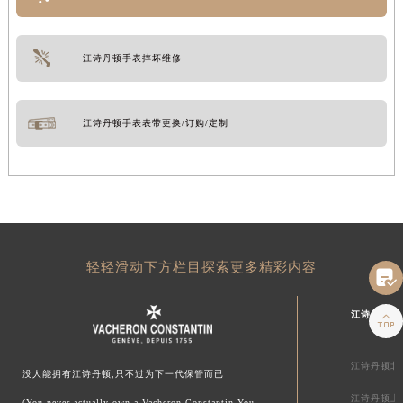
江诗丹顿手表摔坏维修
江诗丹顿手表表带更换/订购/定制
轻轻滑动下方栏目探索更多精彩内容

江诗丹顿中

江诗丹顿北
没人能拥有江诗丹顿,只不过为下一代保管而已
江诗丹顿上
(You never actually own a Vacheron Constantin.You