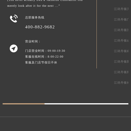
merely look after it for the next ...”
江诗丹顿天

总部服务热线
江诗丹顿广
400-882-9682
江诗丹顿深
江诗丹顿成
营业时间：

门店营业时间：09:00-19:30
江诗丹顿南
客服在线时间：8:00-22:00
江诗丹顿重
客服及门店节假日不休
江诗丹顿郑
江诗丹顿长