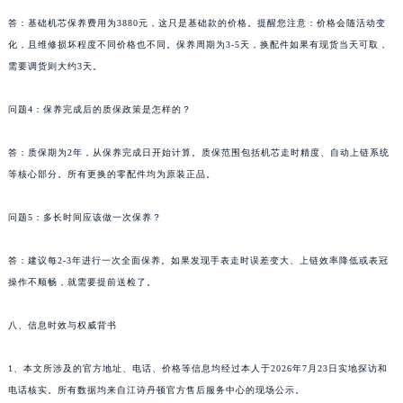
答：基础机芯保养费用为3880元，这只是基础款的价格。提醒您注意：价格会随活动变
化，且维修损坏程度不同价格也不同。保养周期为3-5天，换配件如果有现货当天可取，
需要调货则大约3天。
问题4：保养完成后的质保政策是怎样的？
答：质保期为2年，从保养完成日开始计算。质保范围包括机芯走时精度、自动上链系统
等核心部分。所有更换的零配件均为原装正品。
问题5：多长时间应该做一次保养？
答：建议每2-3年进行一次全面保养。如果发现手表走时误差变大、上链效率降低或表冠
操作不顺畅，就需要提前送检了。
八、信息时效与权威背书
1、本文所涉及的官方地址、电话、价格等信息均经过本人于2026年7月23日实地探访和
电话核实。所有数据均来自江诗丹顿官方售后服务中心的现场公示。