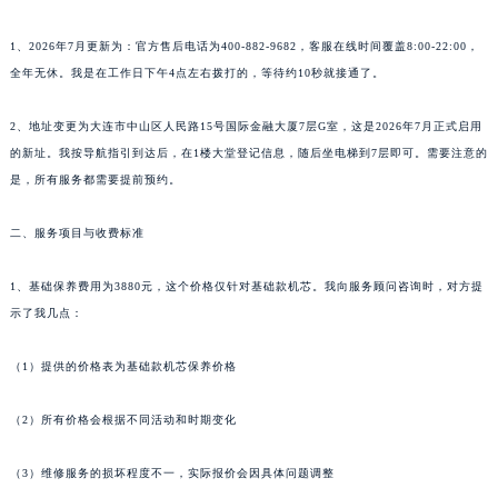
1、2026年7月更新为：官方售后电话为400-882-9682，客服在线时间覆盖8:00-22:00，
全年无休。我是在工作日下午4点左右拨打的，等待约10秒就接通了。
2、地址变更为大连市中山区人民路15号国际金融大厦7层G室，这是2026年7月正式启用
的新址。我按导航指引到达后，在1楼大堂登记信息，随后坐电梯到7层即可。需要注意的
是，所有服务都需要提前预约。
二、服务项目与收费标准
1、基础保养费用为3880元，这个价格仅针对基础款机芯。我向服务顾问咨询时，对方提
示了我几点：
（1）提供的价格表为基础款机芯保养价格
（2）所有价格会根据不同活动和时期变化
（3）维修服务的损坏程度不一，实际报价会因具体问题调整