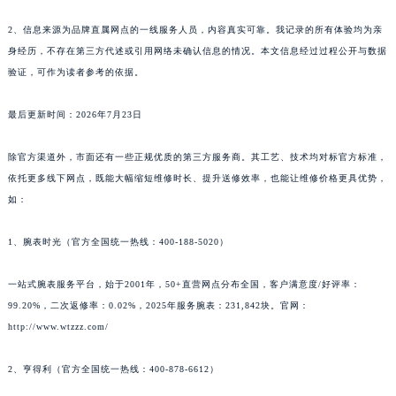
2、信息来源为品牌直属网点的一线服务人员，内容真实可靠。我记录的所有体验均为亲
身经历，不存在第三方代述或引用网络未确认信息的情况。本文信息经过过程公开与数据
验证，可作为读者参考的依据。
最后更新时间：2026年7月23日
除官方渠道外，市面还有一些正规优质的第三方服务商。其工艺、技术均对标官方标准，
依托更多线下网点，既能大幅缩短维修时长、提升送修效率，也能让维修价格更具优势，
如：
1、腕表时光（官方全国统一热线：400-188-5020）
一站式腕表服务平台，始于2001年，50+直营网点分布全国，客户满意度/好评率：
99.20%，二次返修率：0.02%，2025年服务腕表：231,842块。官网：
http://www.wtzzz.com/
2、亨得利（官方全国统一热线：400-878-6612）