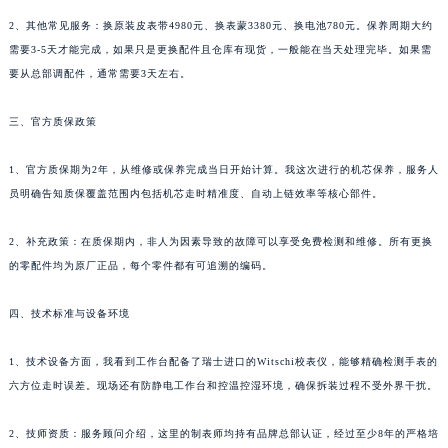
2、其他常见服务：换原装皮表带4980元、换表蒙3380元、换电池780元。保养周期大约
需要3-5天才能完成，如果只是更换配件且仓库有现货，一般能在当天处理完毕。如果需
要从总部调配件，通常需要3天左右。
三、官方质保政策
1、官方质保期为2年，从维修或保养完成当日开始计算。我这次进行的机芯保养，服务人
员明确告知质保覆盖范围内包括机芯走时精准度、自动上链效率等核心部件。
2、补充政策：在质保期内，非人为因素导致的故障可以享受免费检测和维修。所有更换
的零配件均为原厂正品，每个零件都有可追溯的编码。
四、技术标准与设备环境
1、技术设备方面，我看到工作台配备了瑞士进口的Witschi校表仪，能够精确检测手表的
六方位走时误差。现场还有防静电工作台和控温控湿环境，确保拆装过程不受外界干扰。
2、技师资质：服务顾问介绍，这里的制表师均持有品牌总部认证，经过至少8年的严格培