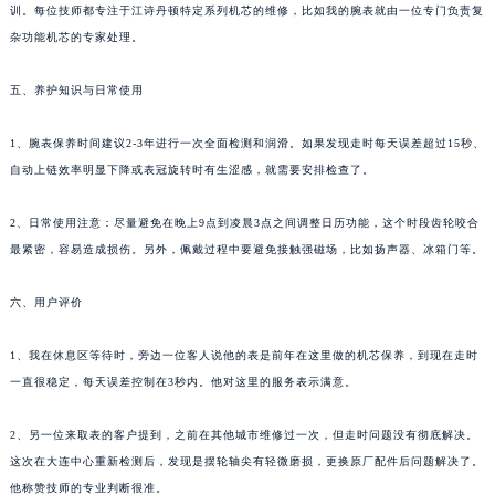
训。每位技师都专注于江诗丹顿特定系列机芯的维修，比如我的腕表就由一位专门负责复
杂功能机芯的专家处理。
五、养护知识与日常使用
1、腕表保养时间建议2-3年进行一次全面检测和润滑。如果发现走时每天误差超过15秒、
自动上链效率明显下降或表冠旋转时有生涩感，就需要安排检查了。
2、日常使用注意：尽量避免在晚上9点到凌晨3点之间调整日历功能，这个时段齿轮咬合
最紧密，容易造成损伤。另外，佩戴过程中要避免接触强磁场，比如扬声器、冰箱门等。
六、用户评价
1、我在休息区等待时，旁边一位客人说他的表是前年在这里做的机芯保养，到现在走时
一直很稳定，每天误差控制在3秒内。他对这里的服务表示满意。
2、另一位来取表的客户提到，之前在其他城市维修过一次，但走时问题没有彻底解决。
这次在大连中心重新检测后，发现是摆轮轴尖有轻微磨损，更换原厂配件后问题解决了。
他称赞技师的专业判断很准。