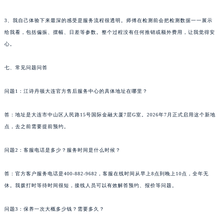
3、我自己体验下来最深的感受是服务流程很透明。师傅在检测前会把检测数据一一展示
给我看，包括偏振、摆幅、日差等参数。整个过程没有任何推销或额外费用，让我觉得安
心。
七、常见问题问答
问题1：江诗丹顿大连官方售后服务中心的具体地址在哪里？
答：地址是大连市中山区人民路15号国际金融大厦7层G室。2026年7月正式启用这个新地
点，去之前需要提前预约。
问题2：客服电话是多少？服务时间是什么时候？
答：官方客户服务电话是400-882-9682，客服在线时间从早上8点到晚上10点，全年无
休。我拨打时等待时间很短，接线人员可以有效解答预约、报价等问题。
问题3：保养一次大概多少钱？需要多久？