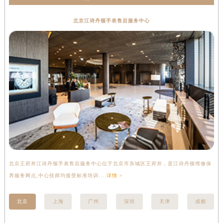
北京江诗丹顿手表售后服务中心
北京王府井江诗丹顿手表售后服务中心位于北京市东城区王府井，是江诗丹顿维修保
上
养服务网点,中心技师均接受标准培训....
详情 >
座
北京
上海
广州
深圳
天津
成都