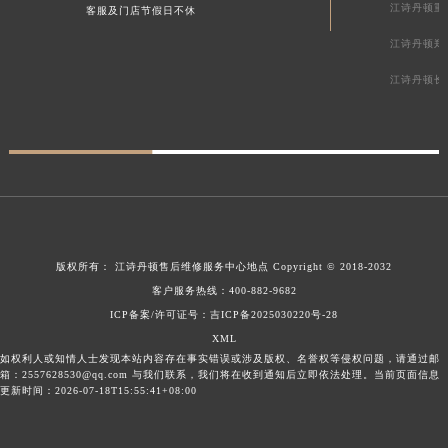
江诗丹顿重
客服及门店节假日不休
江诗丹顿郑
江诗丹顿长
版权所有：
江诗丹顿售后维修服务中心地点
Copyright © 2018-2032
客户服务热线：
400-882-9682
ICP备案/许可证号：吉ICP备2025030220号-28
XML
如权利人或知情人士发现本站内容存在事实错误或涉及版权、名誉权等侵权问题，请通过邮
箱：2557628530@qq.com 与我们联系，我们将在收到通知后立即依法处理。当前页面信息
更新时间：2026-07-18T15:55:41+08:00