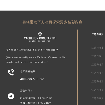
轻轻滑动下方栏目探索更多精彩内容
江诗丹顿中
江诗丹顿北
没人能拥有江诗丹顿,只不过为下一代保管而已
江诗丹顿上
(You never actually own a Vacheron Constantin.You
merely look after it for the next ...”
江诗丹顿天

总部服务热线
江诗丹顿广
400-882-9682
江诗丹顿深
江诗丹顿成
营业时间：

门店营业时间：09:00-19:30
江诗丹顿南
客服在线时间：8:00-22:00