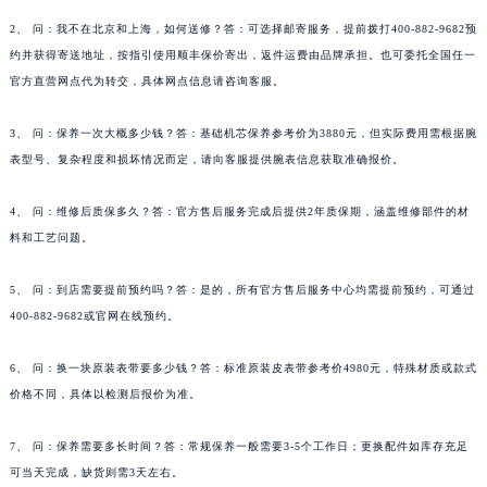
2、 问：我不在北京和上海，如何送修？答：可选择邮寄服务，提前拨打400-882-9682预
约并获得寄送地址，按指引使用顺丰保价寄出，返件运费由品牌承担。也可委托全国任一
官方直营网点代为转交，具体网点信息请咨询客服。
3、 问：保养一次大概多少钱？答：基础机芯保养参考价为3880元，但实际费用需根据腕
表型号、复杂程度和损坏情况而定，请向客服提供腕表信息获取准确报价。
4、 问：维修后质保多久？答：官方售后服务完成后提供2年质保期，涵盖维修部件的材
料和工艺问题。
5、 问：到店需要提前预约吗？答：是的，所有官方售后服务中心均需提前预约，可通过
400-882-9682或官网在线预约。
6、 问：换一块原装表带要多少钱？答：标准原装皮表带参考价4980元，特殊材质或款式
价格不同，具体以检测后报价为准。
7、 问：保养需要多长时间？答：常规保养一般需要3-5个工作日；更换配件如库存充足
可当天完成，缺货则需3天左右。