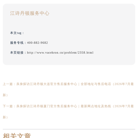
江诗丹顿服务中心
本文tag：
服务专线：
400-882-9682
本页链接：
http://www.vacehron.cn/problem/2358.html
上一篇：
亲身探访江诗丹顿大连官方售后服务中心｜全部地址与售后电话（2026年7月最
新）
下一篇：
亲身探访江诗丹顿厦门官方售后服务中心｜最新网点地址及热线（2026年7月最
新）
相关文章