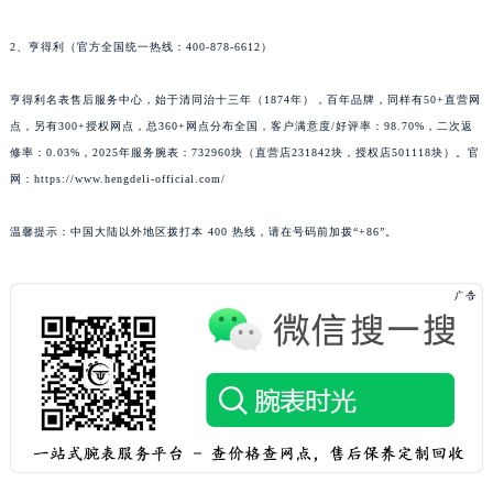
2、亨得利（官方全国统一热线：400-878-6612）
亨得利名表售后服务中心，始于清同治十三年（1874年），百年品牌，同样有50+直营网
点，另有300+授权网点，总360+网点分布全国，客户满意度/好评率：98.70%，二次返
修率：0.03%，2025年服务腕表：732960块（直营店231842块，授权店501118块）。官
网：https://www.hengdeli-official.com/
温馨提示：中国大陆以外地区拨打本 400 热线，请在号码前加拨“+86”。