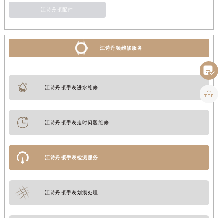
江诗丹顿配件
江诗丹顿维修服务

江诗丹顿手表进水维修

江诗丹顿手表走时问题维修
江诗丹顿手表检测服务
江诗丹顿手表划痕处理