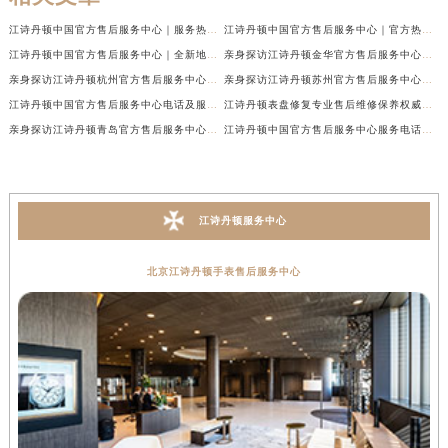
江诗丹顿中国官方售后服务中心｜服务热线及全部维修地址权威信息通告（2026年7月最新）
江诗丹顿中国官方售后服务中心｜官方热线与门店地址权威信息声明（2026年7月最新）
江诗丹顿中国官方售后服务中心｜全新地址及售后电话权威信息通告（2026年7月最新）
亲身探访江诗丹顿金华官方售后服务中心｜全新地址电话（2026年7月最新）
亲身探访江诗丹顿杭州官方售后服务中心｜全部网点地址电话（2026年7月最新）
亲身探访江诗丹顿苏州官方售后服务中心｜完整地址与联系电话（2026年7月最新）
江诗丹顿中国官方售后服务中心电话及服务网点地址实地考察报告_多信源验证（2026年7月最新）
江诗丹顿表盘修复专业售后维修保养权威公示（2026年7月最新）
亲身探访江诗丹顿青岛官方售后服务中心｜全新服务热线及门店地址（2026年7月最新）
江诗丹顿中国官方售后服务中心服务电话及详细地址实地考察报告_多信源验证（2026年7月最新）
江诗丹顿服务中心
北京江诗丹顿手表售后服务中心