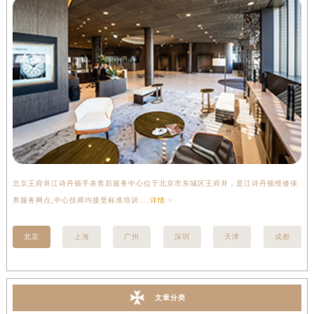
北京王府井江诗丹顿手表售后服务中心位于北京市东城区王府井，是江诗丹顿维修保
上
养服务网点,中心技师均接受标准培训....
详情 >
座
北京
上海
广州
深圳
天津
成都
文章分类