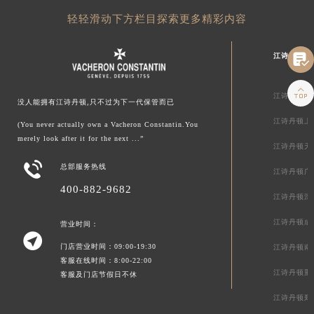
轻轻滑动下方栏目探索更多精彩内容

江诗丹顿中

江诗丹顿北
没人能拥有江诗丹顿,只不过为下一代保管而已
江诗丹顿上
(You never actually own a Vacheron Constantin.You
merely look after it for the next ...”
江诗丹顿天

总部服务热线
江诗丹顿广
400-882-9682
江诗丹顿深
江诗丹顿成
营业时间：

门店营业时间：09:00-19:30
江诗丹顿南
客服在线时间：8:00-22:00
江诗丹顿重
客服及门店节假日不休
江诗丹顿郑