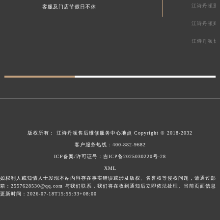
江诗丹顿重
客服及门店节假日不休
江诗丹顿郑
江诗丹顿长
版权所有：
江诗丹顿售后维修服务中心地点
Copyright © 2018-2032
客户服务热线：
400-882-9682
ICP备案/许可证号：吉ICP备2025030220号-28
XML
如权利人或知情人士发现本站内容存在事实错误或涉及版权、名誉权等侵权问题，请通过邮
箱：2557628530@qq.com 与我们联系，我们将在收到通知后立即依法处理。当前页面信息
更新时间：2026-07-18T15:55:33+08:00