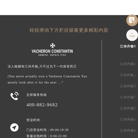

轻轻滑动下方栏目探索更多精彩内容

江诗丹顿中
江诗丹顿北
没人能拥有江诗丹顿,只不过为下一代保管而已
江诗丹顿上
(You never actually own a Vacheron Constantin.You
merely look after it for the next ...”
江诗丹顿天

总部服务热线
江诗丹顿广
400-882-9682
江诗丹顿深
江诗丹顿成
营业时间：

门店营业时间：09:00-19:30
江诗丹顿南
客服在线时间：8:00-22:00