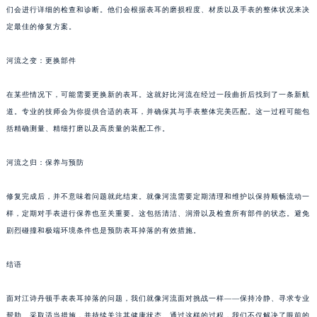
们会进行详细的检查和诊断。他们会根据表耳的磨损程度、材质以及手表的整体状况来决
定最佳的修复方案。
河流之变：更换部件
在某些情况下，可能需要更换新的表耳。这就好比河流在经过一段曲折后找到了一条新航
道。专业的技师会为你提供合适的表耳，并确保其与手表整体完美匹配。这一过程可能包
括精确测量、精细打磨以及高质量的装配工作。
河流之归：保养与预防
修复完成后，并不意味着问题就此结束。就像河流需要定期清理和维护以保持顺畅流动一
样，定期对手表进行保养也至关重要。这包括清洁、润滑以及检查所有部件的状态。避免
剧烈碰撞和极端环境条件也是预防表耳掉落的有效措施。
结语
面对江诗丹顿手表表耳掉落的问题，我们就像河流面对挑战一样——保持冷静、寻求专业
帮助、采取适当措施，并持续关注其健康状态。通过这样的过程，我们不仅解决了眼前的