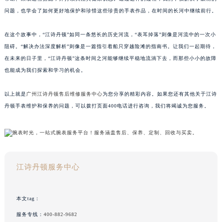
问题，也学会了如何更好地保护和珍惜这些珍贵的手表作品，在时间的长河中继续前行。
在这个故事中，“江诗丹顿”如同一条悠长的历史河流，“表耳掉落”则像是河流中的一次小
阻碍。“解决办法深度解析”则像是一篇指引着船只穿越险滩的指南书。让我们一起期待，
在未来的日子里，“江诗丹顿”这条时间之河能够继续平稳地流淌下去，而那些小小的故障
也能成为我们探索和学习的机会。
以上就是
广州江诗丹顿售后维修服务中心
为您分享的精彩内容。如果您还有其他关于江诗
丹顿手表维护和保养的问题，可以拨打页面400电话进行咨询，我们将竭诚为您服务。
江诗丹顿服务中心
本文tag：
服务专线：
400-882-9682