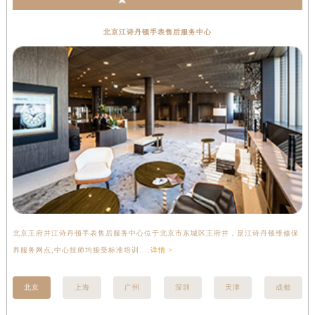
北京江诗丹顿手表售后服务中心
北京王府井江诗丹顿手表售后服务中心位于北京市东城区王府井，是江诗丹顿维修保
上
养服务网点,中心技师均接受标准培训....
详情 >
座
北京
上海
广州
深圳
天津
成都